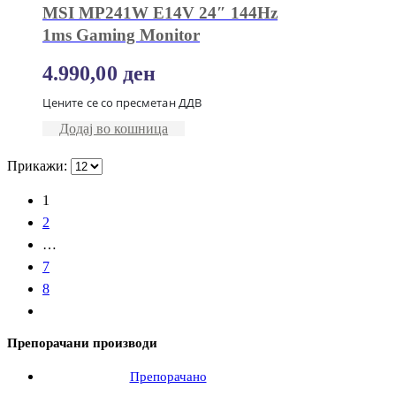
MSI MP241W E14V 24″ 144Hz
1ms Gaming Monitor
4.990,00
ден
Цените се со пресметан ДДВ
Додај во кошница
Прикажи:
1
2
…
7
8
Препорачани производи
Препорачано