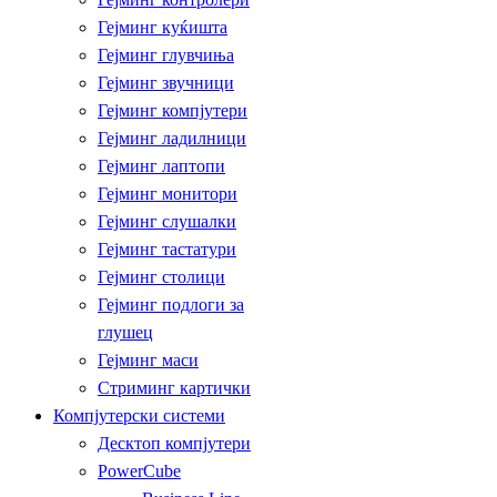
Гејминг куќишта
Гејминг глувчиња
Гејминг звучници
Гејминг компјутери
Гејминг ладилници
Гејминг лаптопи
Гејминг монитори
Гејминг слушалки
Гејминг тастатури
Гејминг столици
Гејминг подлоги за
глушец
Гејминг маси
Стриминг картички
Компјутерски системи
Десктоп компјутери
PowerCube