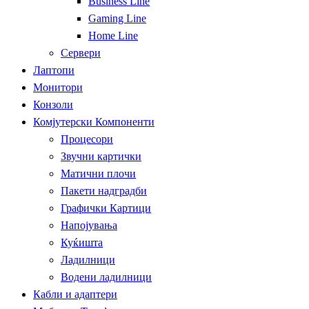
Business Line
Gaming Line
Home Line
Сервери
Лаптопи
Монитори
Конзоли
Комјутерски Компоненти
Процесори
Звучни картички
Матични плочи
Пакети надградби
Графички Картици
Напојувања
Куќишта
Ладилници
Водени ладилници
Кабли и адаптери