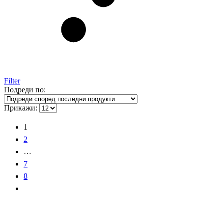
Filter
Подреди по:
Прикажи:
1
2
…
7
8