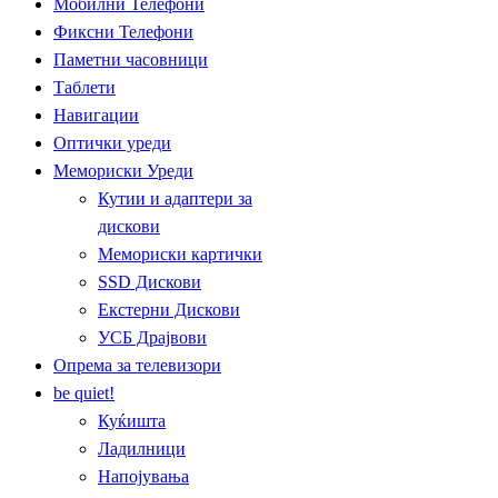
Мобилни Телефони
Фиксни Телефони
Паметни часовници
Таблети
Навигации
Оптички уреди
Мемориски Уреди
Кутии и адаптери за
дискови
Мемориски картички
SSD Дискови
Екстерни Дискови
УСБ Драјвови
Опрема за телевизори
be quiet!
Куќишта
Ладилници
Напојувања