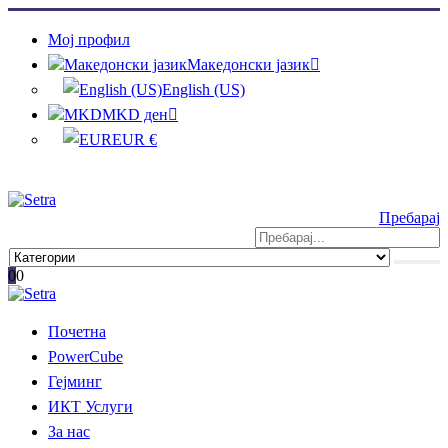
Мој профил
Македонски јазик
English (US)
MKD ден
EUR €
Пребарај
0
0
Почетна
PowerCube
Гејминг
ИКТ Услуги
За нас