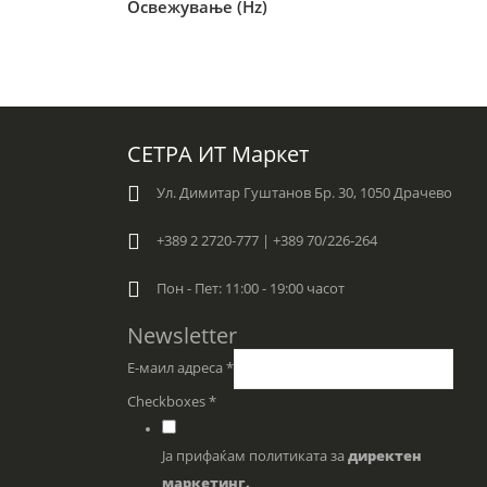
Освежување (Hz)
СЕТРА ИТ Маркет
Ул. Димитар Гуштанов Бр. 30, 1050 Драчево
+389 2 2720-777 | +389 70/226-264
Пон - Пет: 11:00 - 19:00 часот
Newsletter
Е-маил адреса
*
Checkboxes
*
Ја прифаќам политиката за
директен
маркетинг.