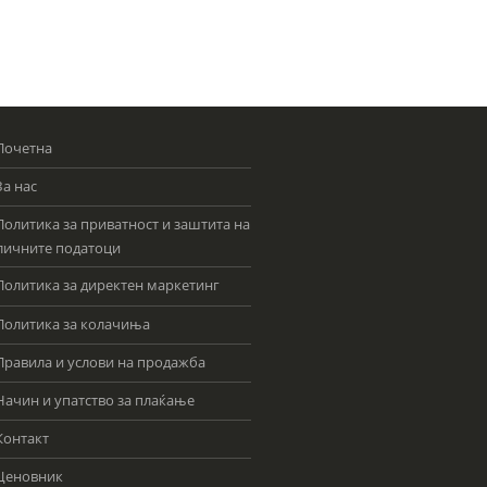
Почетна
За нас
Политика за приватност и заштита на
личните податоци
Политика за директен маркетинг
Политика за колачиња
Правила и услови на продажба
Начин и упатство за плаќање
Контакт
Ценовник