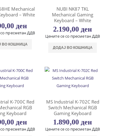
68HE Mechanical
NUBI NK87 TKL
eyboard – White
Mechanical Gaming
Keyboard – White
90,00
ден
2.190,00
ден
 со пресметан ДДВ
Цените се со пресметан ДДВ
Ј ВО КОШНИЦА
ДОДАЈ ВО КОШНИЦА
trial K-700C Red
MS Industrial K-702C Red
Mechanical RGB
Switch Mechanical RGB
ng Keyboard
Gaming Keyboard
90,00
ден
1.890,00
ден
 со пресметан ДДВ
Цените се со пресметан ДДВ