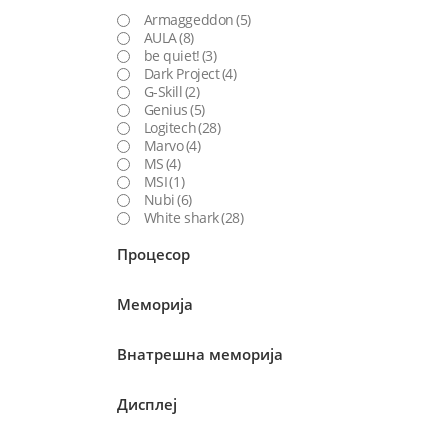
Armaggeddon
(5)
AULA
(8)
be quiet!
(3)
Dark Project
(4)
G-Skill
(2)
Genius
(5)
Logitech
(28)
Marvo
(4)
MS
(4)
MSI
(1)
Nubi
(6)
White shark
(28)
Процесор
Меморија
Внатрешна меморија
Дисплеј