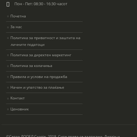
Пон - Пет: 08:30 - 16:30 часот
Почетна
За нас
Политика за приватност и заштита на
личните податоци
Политика за директен маркетинг
Политика за колачиња
Правила и услови на продажба
Начин и упатство за плаќање
Контакт
Ценовник
©Сетра ДООЕЛ Скопје, 2018. Сите права се задржани. Дизајн и