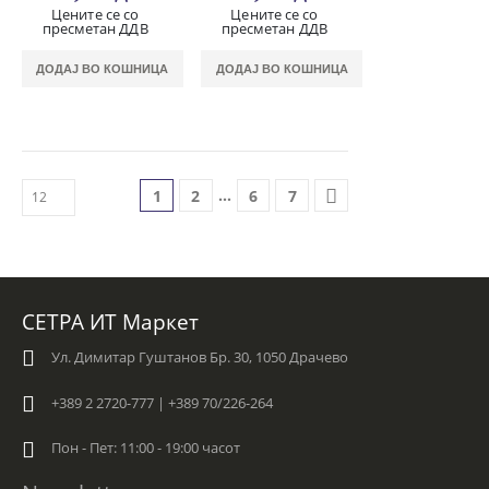
Цените се со
Цените се со
пресметан ДДВ
пресметан ДДВ
ДОДАЈ ВО КОШНИЦА
ДОДАЈ ВО КОШНИЦА
…
1
2
6
7
СЕТРА ИТ Маркет
Ул. Димитар Гуштанов Бр. 30, 1050 Драчево
+389 2 2720-777 | +389 70/226-264
Пон - Пет: 11:00 - 19:00 часот