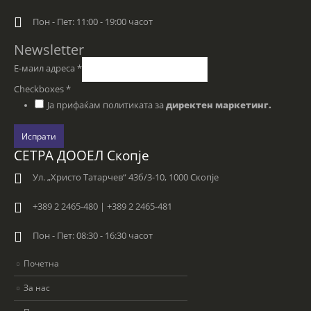
Пон - Пет: 11:00 - 19:00 часот
Newsletter
Е-маил адреса
*
Checkboxes
*
Ја прифаќам политиката за
директен маркетинг.
Испрати
СЕТРА ДООЕЛ Скопје
Ул. „Христо Татарчев“ 43б/3-10, 1000 Скопје
+389 2 2465-480 | +389 2 2465-481
Пон - Пет: 08:30 - 16:30 часот
Почетна
За нас