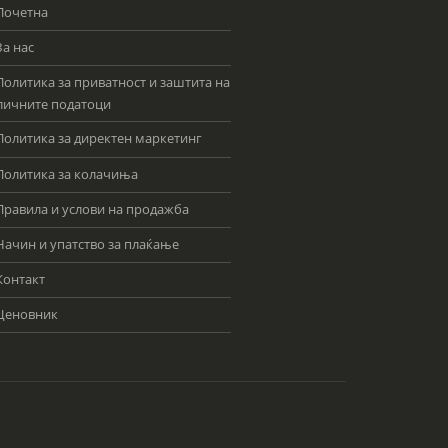
Почетна
За нас
Политика за приватност и заштита на
личните податоци
Политика за директен маркетинг
Политика за колачиња
Правила и услови на продажба
Начин и упатство за плаќање
Контакт
Ценовник