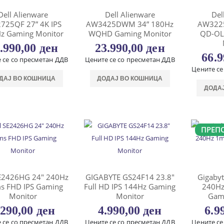
Dell Alienware
Dell Alienware
Del
725QF 27” 4K IPS
AW3425DWM 34” 180Hz
AW3225
z Gaming Monitor
WQHD Gaming Monitor
QD-OL
.990,00
ден
23.990,00
ден
66.
 се со пресметан ДДВ
Цените се со пресметан ДДВ
Цените се
ДАЈ ВО КОШНИЦА
ДОДАЈ ВО КОШНИЦА
ДОДА
ПРЕП
SE2426HG 24″ 240Hz
GIGABYTE GS24F14 23.8″
Gigaby
s FHD IPS Gaming
Full HD IPS 144Hz Gaming
240Hz
Monitor
Monitor
Gam
.290,00
ден
4.990,00
ден
6.9
 се со пресметан ДДВ
Цените се со пресметан ДДВ
Цените се