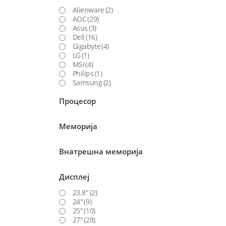
Alienware
(2)
AOC
(29)
Asus
(3)
Dell
(16)
Gigabyte
(4)
LG
(1)
MSI
(4)
Philips
(1)
Samsung
(2)
Процесор
Меморија
Внатрешна меморија
Дисплеј
23.8"
(2)
24"
(9)
25"
(10)
27"
(28)