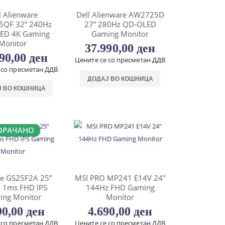
l Alienware
Dell Alienware AW2725D
QF 32” 240Hz
27” 280Hz QD-OLED
ED 4K Gaming
Gaming Monitor
Monitor
37.990,00
ден
990,00
ден
Цените се со пресметан ДДВ
 со пресметан ДДВ
ДОДАЈ ВО КОШНИЦА
Ј ВО КОШНИЦА
ОРАЧАНО
te GS25F2A 25”
MSI PRO MP241 E14V 24″
 1ms FHD IPS
144Hz FHD Gaming
ing Monitor
Monitor
90,00
ден
4.690,00
ден
 со пресметан ДДВ
Цените се со пресметан ДДВ