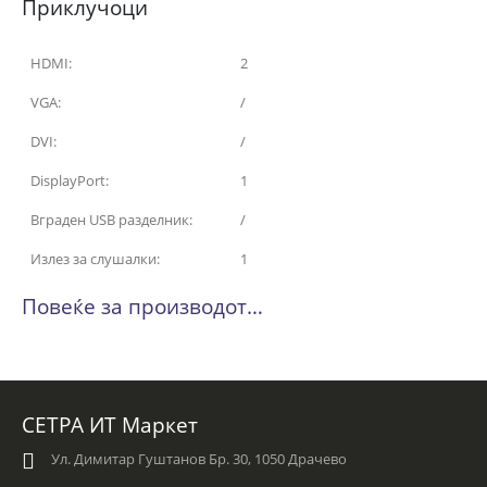
Приклучоци
HDMI:
2
VGA:
/
DVI:
/
DisplayPort:
1
Вграден USB разделник:
/
Излез за слушалки:
1
Повеќе за производот…
СЕТРА ИТ Маркет
Ул. Димитар Гуштанов Бр. 30, 1050 Драчево