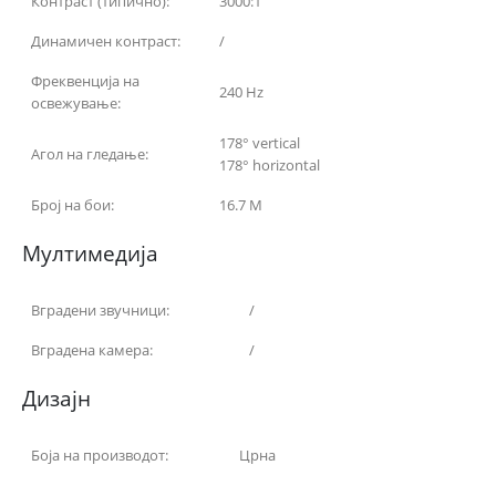
Контраст (типично):
3000:1
Динамичен контраст:
/
Фреквенција на
240 Hz
освежување:
178° vertical
Агол на гледање:
178° horizontal
Број на бои:
16.7 M
Мултимедија
Вградени звучници:
/
Вградена камера:
/
Дизајн
Боја на производот:
Црна