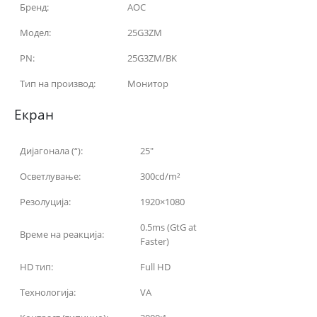
Бренд:
AOC
Модел:
25G3ZM
PN:
25G3ZM/BK
Тип на производ:
Монитор
Екран
Дијагонала (“):
25″
Осветлување:
300cd/m²
Резолуција:
1920×1080
0.5ms (GtG at
Време на реакција:
Faster)
HD тип:
Full HD
Технологија:
VA