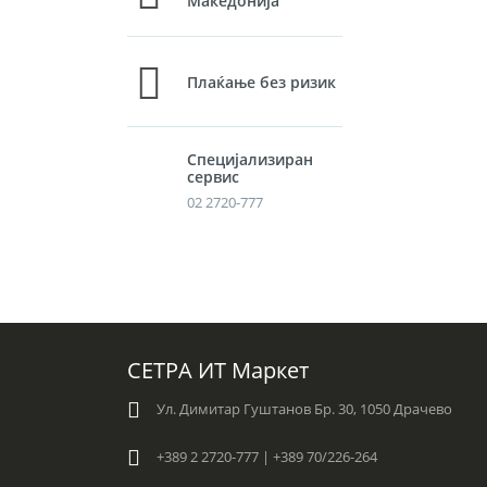
Македонија
Плаќање без ризик
Специјализиран
сервис
02 2720-777
СЕТРА ИТ Маркет
Ул. Димитар Гуштанов Бр. 30, 1050 Драчево
+389 2 2720-777 | +389 70/226-264