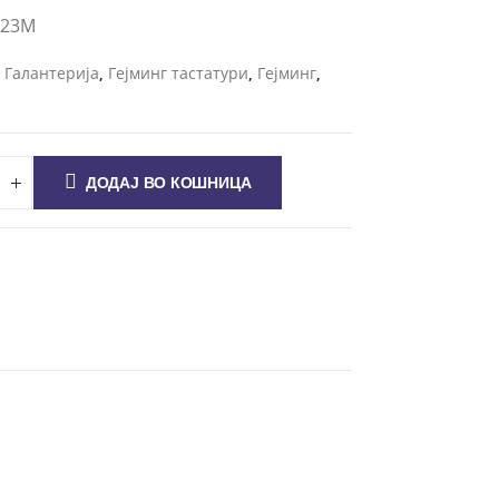
: 23M
и
Галантерија
,
Гејминг тастатури
,
Гејминг
,
ДОДАЈ ВО КОШНИЦА