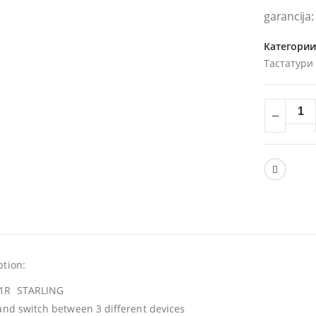
garancija
Категори
Тастатури
ption:
1R STARLING
 and switch between 3 different devices