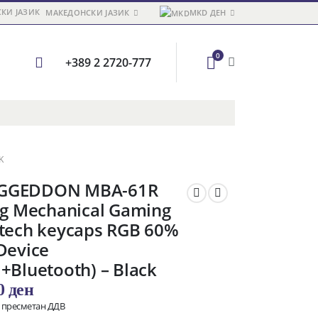
МАКЕДОНСКИ ЈАЗИК
MKD ДЕН
0
+389 2 2720-777
K
GGEDDON MBA-61R
ng Mechanical Gaming
rtech keycaps RGB 60%
Device
+Bluetooth) – Black
00
ден
о пресметан ДДВ