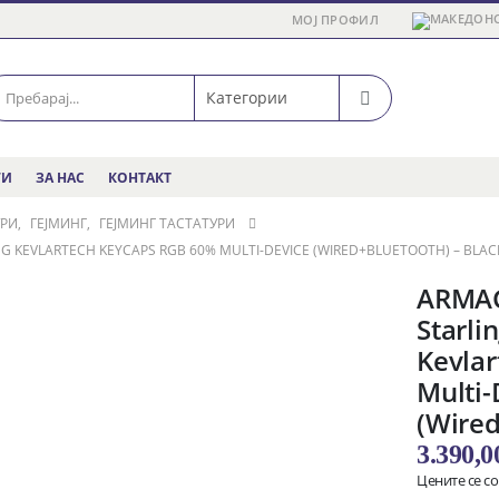
МОЈ ПРОФИЛ
ГИ
ЗА НАС
КОНТАКТ
УРИ
,
ГЕЈМИНГ
,
ГЕЈМИНГ ТАСТАТУРИ
KEVLARTECH KEYCAPS RGB 60% MULTI-DEVICE (WIRED+BLUETOOTH) – BLAC
ARMA
Starli
Kevla
Multi-
(Wired
3.390,
Цените се с