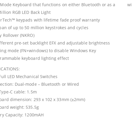
 Mode Keyboard that functions on either Bluetooth or as a w
Million RGB LED Back Light
arTech™️ keypads with lifetime fade proof warranty
span of up to 50 million keystrokes and cycles
y Rollover (NKRO)
ifferent pre-set backlight EFX and adjustable brightness
ng mode (FN+windows) to disable Windows Key
rammable keyboard lighting effect
ICATIONS:
 Full LED Mechanical Switches
ection: Dual-mode – Bluetooth or Wired
Type-C cable: 1.5m
oard dimension: 293 x 102 x 33mm (±2mm)
oard weight: 535.5g
ery Capacity: 1200mAH