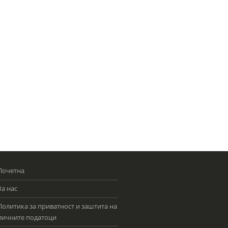
Почетна
За нас
Политика за приватност и заштита на
личните податоци