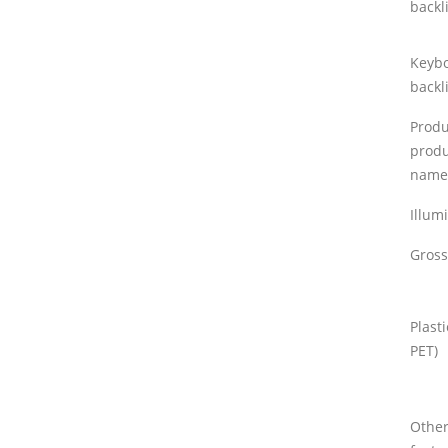
backl
Keyb
backli
Prod
produ
name
Illum
Gross
Plast
PET)
Othe