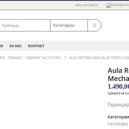
МОЈ ПРОФИЛ
ГИ
ЗА НАС
КОНТАКТ
УРИ
,
ГЕЈМИНГ
,
ГЕЈМИНГ ТАСТАТУРИ
AULA RETRIBUTION BLUE SWITCH 
Aula R
Mecha
1.490,
Цените се с
Гаранција
Категори
Тастатури