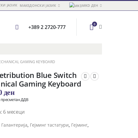
МАКЕДОНСКИ ЈАЗИК
MKD ДЕН
0
+389 2 2720-777
MECHANICAL GAMING KEYBOARD
etribution Blue Switch
nical Gaming Keyboard
00
ден
о пресметан ДДВ
: 6 месеци
и
Галантерија
,
Гејминг тастатури
,
Гејминг
,