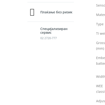
Senso
Плаќање без ризик
Mater
Type
Специјализиран
сервис
TI wei
02 2720-777
Gross
(mm)
Embe
batte
Widt
WEE
classi
Adjus