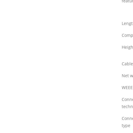
featu
Leng
Compa
Heigh
Cable
Net w
WEEE
Conne
techn
Conn
type