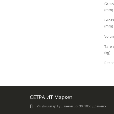
Gross
(mm)
Gross
(mm)
Volum
Tare 
(kg)
Rech
СЕТРА ИТ Маркет
Ул. Димитар Гуштанов Бр. 30, 1050 Драчево