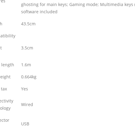
res
ghosting for main keys; Gaming mode; Multimedia keys (
software included
th
43.5cm
tibility
t
3.5cm
 length
1.6m
eight
0.664kg
 tax
Yes
ctivity
Wired
ology
ector
USB