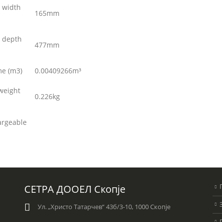
 width
165mm
 depth
477mm
e (m3)
0.00409266m³
weight
0.226kg
argeable
СЕТРА ДООЕЛ Скопје
Ул. „Христо Татарчев“ 43б/3-10, 1000 Скопје