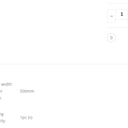
 width
er
500mm
n
ng
1pc (s)
ity