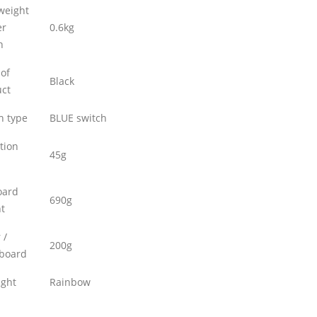
weight
er
0.6kg
n
 of
Black
ct
h type
BLUE switch
tion
45g
oard
690g
t
 /
200g
board
ight
Rainbow