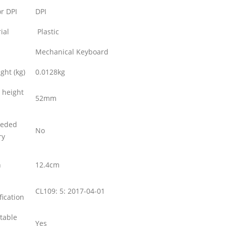
r DPI
DPI
ial
Plastic
Mechanical Keyboard
ght (kg)
0.0128kg
 height
52mm
eded
No
ry
h
12.4cm
CL109: 5: 2017-04-01
fication
table
Yes