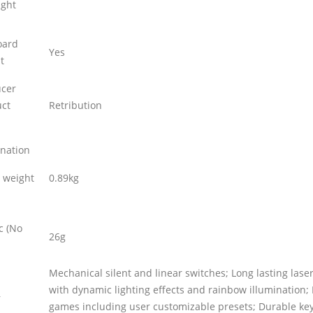
ight
oard
Yes
t
ucer
ct
Retribution
ination
 weight
0.89kg
ic (No
26g
Mechanical silent and linear switches; Long lasting laser
with dynamic lighting effects and rainbow illumination; 
r
games including user customizable presets; Durable keys 