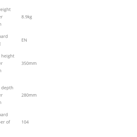
eight
er
8.9kg
n
oard
EN
t
 height
er
350mm
n
 depth
er
280mm
n
oard
er of
104