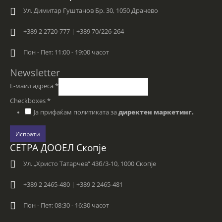
Ул. Димитар Гуштанов Бр. 30, 1050 Драчево
+389 2 2720-777 | +389 70/226-264
Пон - Пет: 11:00 - 19:00 часот
Newsletter
Е-маил адреса
*
Checkboxes
*
Ја прифаќам политиката за
директен маркетинг.
Испрати
СЕТРА ДООЕЛ Скопје
Ул. „Христо Татарчев“ 43б/3-10, 1000 Скопје
+389 2 2465-480 | +389 2 2465-481
Пон - Пет: 08:30 - 16:30 часот