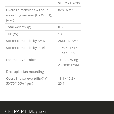
Slim 2 – BK030
Overall dimensions without
82 x 97 x 135
mounting material (L x W x H),
(mm)
Total weight (kg)
0.38
TDP (W)
130
Socket compatibility AMD
AM3(+) / AM4
Socket compatibility Intel
1150 / 1151 /
1155 / 1200
Fan model, number
1x Pure Wings
2 92mm
PWM
Decoupled fan mounting
–
Overall noise level (
dB(A)
) @
13.1 / 19.2 /
50/75/100% (rpm)
25.4
СЕТРА ИТ Маркет