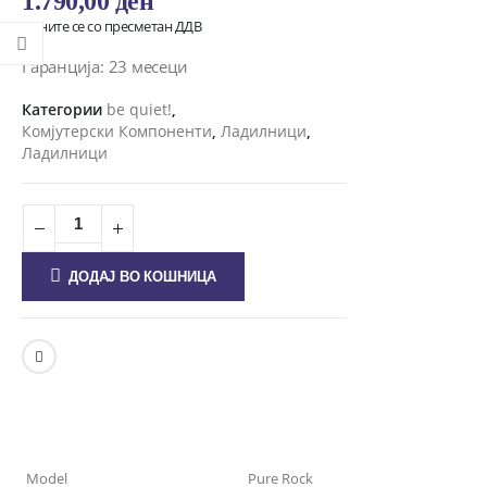
1.790,00
ден
Цените се со пресметан ДДВ
Гаранција: 23 месеци
Категории
be quiet!
,
Комјутерски Компоненти
,
Ладилници
,
Ладилници
ДОДАЈ ВО КОШНИЦА
Model
Pure Rock