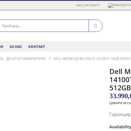
МОЈ ПРОФИЛ
ГИ
ЗА НАС
КОНТАКТ
МИ
,
ДЕСКТОП КОМПЈУТЕРИ
DELL MICRO QCM1250 I3-14100T/ 16GB DDR5
Dell M
14100
512GB
33.990
Цените се с
Гаранција
Availabilit