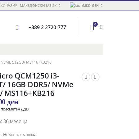
МАКЕДОНСКИ ЈАЗИК
MKD ДЕН
0
+389 2 2720-777
/ NVME 512GB/ MS116+KB216
icro QCM1250 i3-
T/ 16GB DDR5/ NVMe
/ MS116+KB216
,00
ден
о пресметан ДДВ
: 36 месеци
y:
Нема на залиха