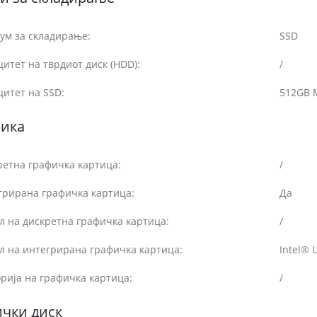
ум за складирање:
SSD
итет на тврдиот диск (HDD):
/
итет на SSD:
512GB 
фика
ретна графичка картица:
/
грирана графичка картица:
Да
л на дискретна графичка картица:
/
л на интегрирана графичка картица:
Intel® 
рија на графичка картица:
/
чки диск