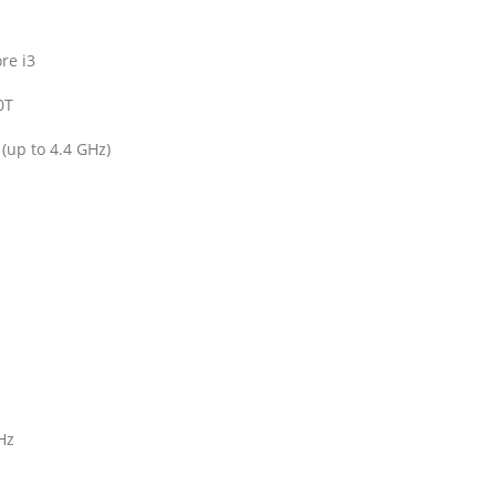
re i3
0T
 (up to 4.4 GHz
)
Hz