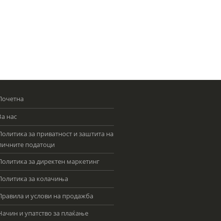
Почетна
За нас
Политика за приватност и заштита на
личните податоци
Политика за директен маркетинг
Политика за колачиња
Правила и услови на продажба
Начин и упатство за плаќање