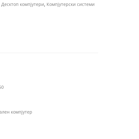
и
Десктоп компјутери
,
Компјутерски системи
50
ален компјутер