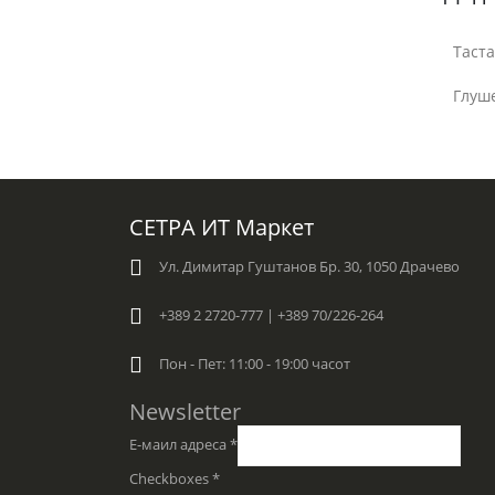
Таста
Глуш
СЕТРА ИТ Маркет
Ул. Димитар Гуштанов Бр. 30, 1050 Драчево
+389 2 2720-777 | +389 70/226-264
Пон - Пет: 11:00 - 19:00 часот
Newsletter
Е-маил адреса
*
Checkboxes
*