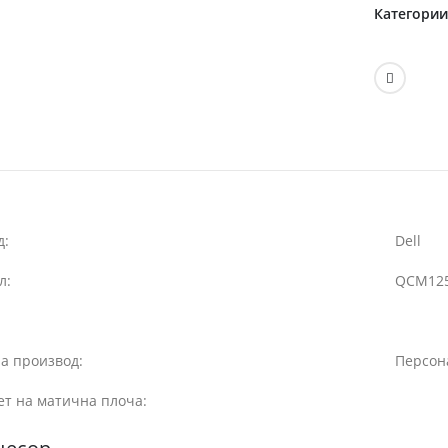
Категори
д:
Dell
л:
QCM12
а производ:
Персон
ет на матична плоча: