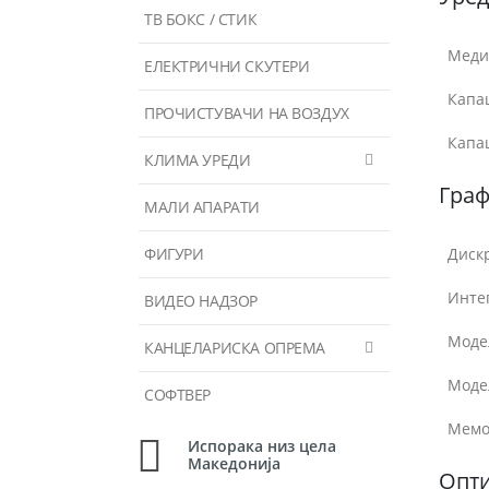
ТВ БОКС / СТИК
Меди
ЕЛЕКТРИЧНИ СКУТЕРИ
Капац
ПРОЧИСТУВАЧИ НА ВОЗДУХ
Капац
КЛИМА УРЕДИ
Гра
МАЛИ АПАРАТИ
ФИГУРИ
Диск
Инте
ВИДЕО НАДЗОР
Моде
КАНЦЕЛАРИСКА ОПРЕМА
Моде
СОФТВЕР
Мемо
Испорака низ цела
Македонија
Опти