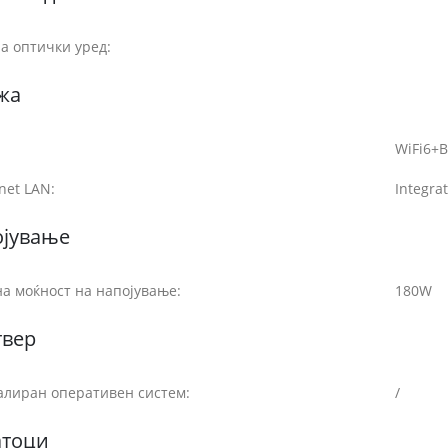
а оптички уред:
жа
WiFi6+B
net LAN:
Integra
ојување
а моќност на напојување:
180W
твер
алиран оперативен систем:
/
атоци