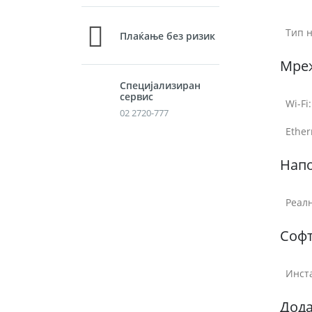
Тип н
Плаќање без ризик
Мре
Специјализиран
сервис
Wi-Fi:
02 2720-777
Ether
Нап
Реалн
Соф
Инст
Дод