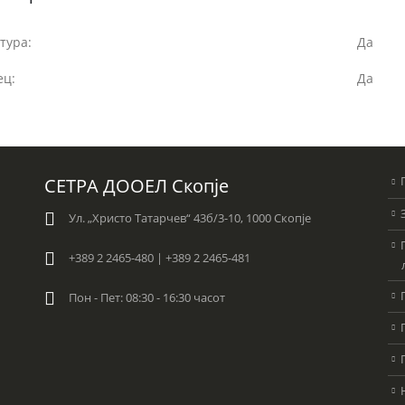
тура:
Да
ец:
Да
СЕТРА ДООЕЛ Скопје
Ул. „Христо Татарчев“ 43б/3-10, 1000 Скопје
+389 2 2465-480 | +389 2 2465-481
Пон - Пет: 08:30 - 16:30 часот