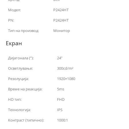
Модел:
P2424HT
PN:
P2424HT
Тип на производ:
Монитор
Екран
Дијагонала (“):
24″
Осветлување:
300cd/m²
Резолуција:
1920×1080
Време на реакција:
5ms
HD тип:
FHD
Технологија:
IPS
Контраст (типично):
1000:1