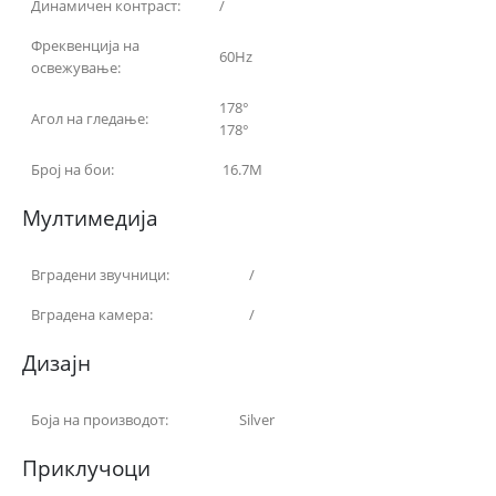
Динамичен контраст:
/
Фреквенција на
60Hz
освежување:
178°
Агол на гледање:
178°
Број на бои:
16.7M
Мултимедија
Вградени звучници:
/
Вградена камера:
/
Дизајн
Боја на производот:
Silver
Приклучоци