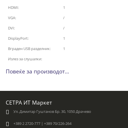
HDMI:
1
VGA:
/
DVI:
/
DisplayPort:
1
Вграден USB разделник:
1
Излез за слушалки:
Повеќе за производот…
СЕТРА ИТ Маркет
Ул. Димитар Гуштанов Бр. 30, 1050 Драчево
+389 2 2720-777 | +389 70/226-264