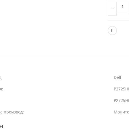
д:
Dell
л:
P2725H
P2725H
а производ:
Монит
н