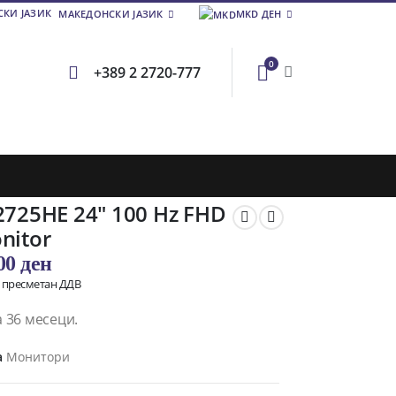
МАКЕДОНСКИ ЈАЗИК
MKD ДЕН
0
+389 2 2720-777
2725HE 24″ 100 Hz FHD
nitor
,00
ден
о пресметан ДДВ
 36 месеци.
а
Монитори