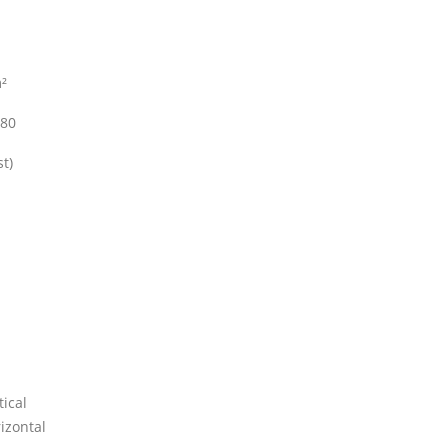
²
80
st)
tical
izontal