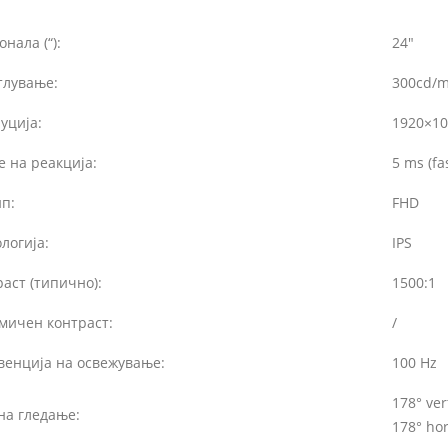
онала (“):
24″
тлување:
300cd/m
уција:
1920×10
 на реакција:
5 ms (fa
п:
FHD
логија:
IPS
аст (типично):
1500:1
мичен контраст:
/
венција на освежување:
100 Hz
178° ver
на гледање:
178° hor