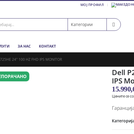
МОЈ ПРОФИЛ
СЛУГИ
ЗА НАС
КОНТАКТ
2725HE 24″ 100 HZ FHD IPS MONITOR
Dell P
ЕПОРАЧАНО
IPS Mo
15.990
Цените се с
Гаранција
Категориј