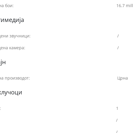
на бои:
16.7 mil
тимедија
дени звучници:
/
дена камера:
/
јн
на производот:
Црна
клучоци
:
1
/
/