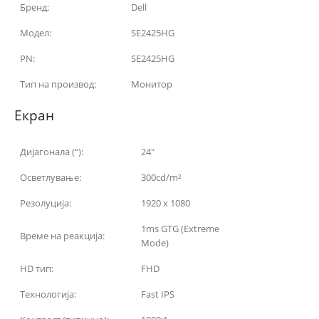
Бренд:
Dell
Модел:
SE2425HG
PN:
SE2425HG
Тип на производ:
Монитор
Екран
Дијагонала (“):
24″
Осветлување:
300cd/m²
Резолуција:
1920 x 1080
1ms GTG (Extreme
Време на реакција:
Mode)
HD тип:
FHD
Технологија:
Fast IPS