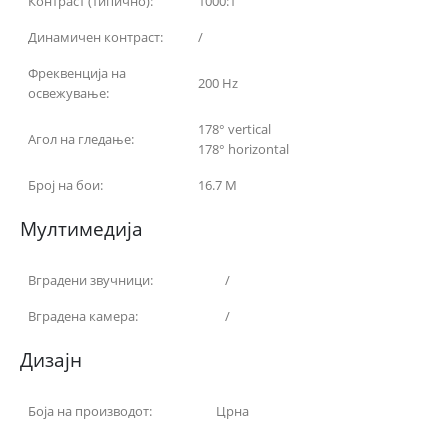
Контраст (типично):
1000:1
Динамичен контраст:
/
Фреквенција на
200 Hz
освежување:
178° vertical
Агол на гледање:
178° horizontal
Број на бои:
16.7 M
Мултимедија
Вградени звучници:
/
Вградена камера:
/
Дизајн
Боја на производот:
Црна