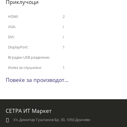
Приклучоци
HDMI:
2
VGA:
/
DVI:
/
DisplayPort:
1
Вграден USB разделник:
Излез за слушалки:
1
Повеќе за производот…
СЕТРА ИТ Маркет
Ул. Димитар Гуштанов Бр. 30, 1050 Драчево