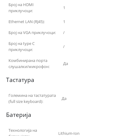
Број на HDMI
1
приклучоци:
Ethernet LAN (RJ45):
1
Број на VGA приклучоци:
/
Број на type C
/
приклучоци:
Комбинирана порта
Да
слушалки/микрофон:
Тастатура
Големина на тастатурата
Да
(full size keyboard):
Батерија
Технологија на
Lithium-Ion