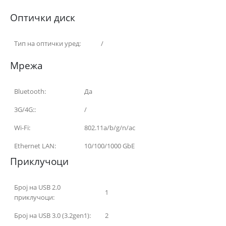
Оптички диск
Тип на оптички уред:
/
Мрежа
Bluetooth:
Да
3G/4G::
/
Wi-Fi:
802.11a/b/g/n/ac
Ethernet LAN:
10/100/1000 GbE
Приклучоци
Број на USB 2.0
1
приклучоци:
Број на USB 3.0 (3.2gen1):
2