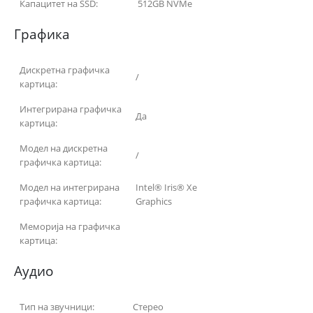
Капацитет на SSD:
512GB NVMe
Графика
Дискретна графичка
/
картица:
Интегрирана графичка
Да
картица:
Модел на дискретна
/
графичка картица:
Модел на интегрирана
Intel® Iris® Xe
графичка картица:
Graphics
Меморија на графичка
картица:
Аудио
Тип на звучници:
Стерео