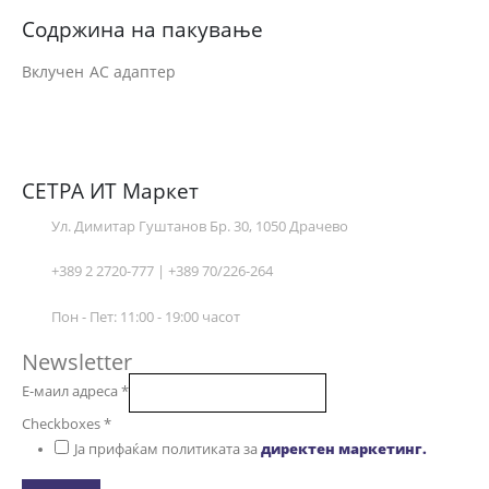
Содржина на пакување
Вклучен AC адаптер
СЕТРА ИТ Маркет
Ул. Димитар Гуштанов Бр. 30, 1050 Драчево
+389 2 2720-777 | +389 70/226-264
Пон - Пет: 11:00 - 19:00 часот
Newsletter
Е-маил адреса
*
Checkboxes
*
Ја прифаќам политиката за
директен маркетинг.