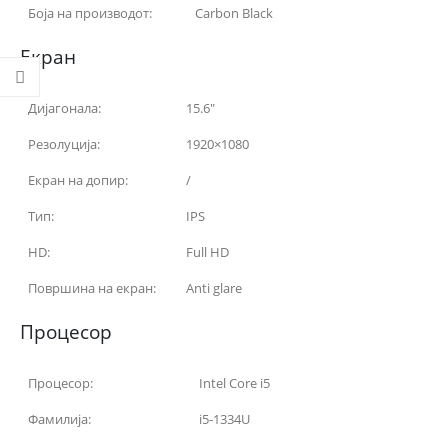
Боја на производот:
Carbon Black
Екран
Дијагонала:
15.6″
Резолуција:
1920×1080
Екран на допир:
/
Тип:
IPS
HD:
Full HD
Површина на екран:
Anti glare
Процесор
Процесор:
Intel Core i5
Фамилија:
i5-1334U