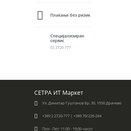
Плаќање без ризик
Специјализиран
сервис
02 2720-777
СЕТРА ИТ Маркет
Ул. Димитар Гуштанов Бр. 30, 1050 Драчево
+389 2 2720-777 | +389 70/226-264
Пон - Пет: 11:00 - 19:00 часот