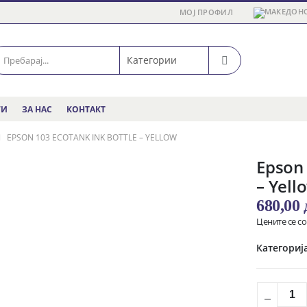
МОЈ ПРОФИЛ
ГИ
ЗА НАС
КОНТАКТ
EPSON 103 ECOTANK INK BOTTLE – YELLOW
Epson 
– Yell
680,00
Цените се с
Категориј