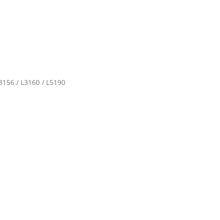
3156 / L3160 / L5190