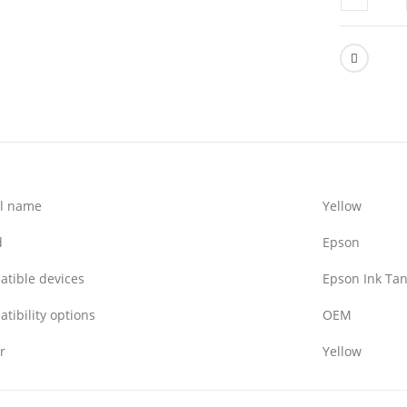
l name
Yellow
d
Epson
tible devices
Epson Ink Tan
tibility options
OEM
r
Yellow