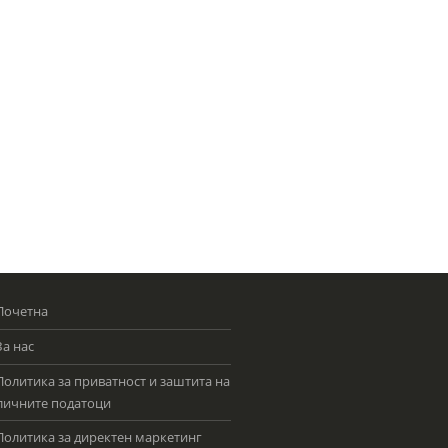
Почетна
За нас
Политика за приватност и заштита на
личните податоци
Политика за директен маркетинг