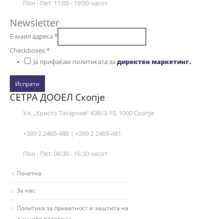
Пон - Пет: 11:00 - 19:00 часот
Newsletter
Е-маил адреса
*
Checkboxes
*
Ја прифаќам политиката за
директен маркетинг.
Испрати
СЕТРА ДООЕЛ Скопје
Ул. „Христо Татарчев“ 43б/3-10, 1000 Скопје
+389 2 2465-480 | +389 2 2465-481
Пон - Пет: 08:30 - 16:30 часот
Почетна
За нас
Политика за приватност и заштита на
личните податоци