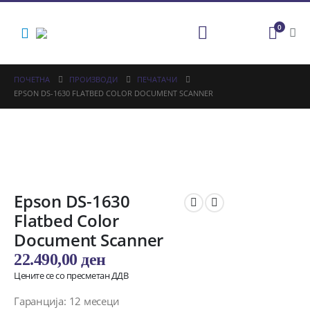
0
ПОЧЕТНА
ПРОИЗВОДИ
ПЕЧАТАЧИ
EPSON DS-1630 FLATBED COLOR DOCUMENT SCANNER
Epson DS-1630
Flatbed Color
Document Scanner
22.490,00
ден
Цените се со пресметан ДДВ
Гаранција: 12 месеци