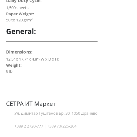
Daily Duty Cycle:
1,500 sheets
Paper Weight:
2
50 to 120 g/m
General:
Dimensions:
12.5″ x 17.7″ x 4.8″ (W x D x H)
Weight:
9 lb
СЕТРА ИТ Маркет
Ул. Димитар Гуштанов Бр. 30, 1050 Драчево
+389 2 2720-777 | +389 70/226-264