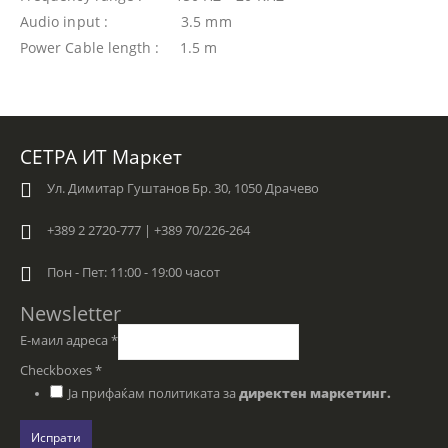
Audio input : 3.5 mm
Power Cable length : 1.5 m
СЕТРА ИТ Маркет
Ул. Димитар Гуштанов Бр. 30, 1050 Драчево
+389 2 2720-777 | +389 70/226-264
Пон - Пет: 11:00 - 19:00 часот
Newsletter
Е-маил адреса
*
Checkboxes
*
Ја прифаќам политиката за
директен маркетинг.
Испрати