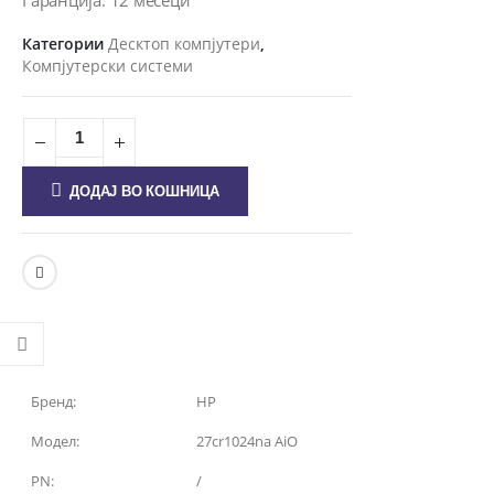
Гаранција: 12 месеци
Категории
Десктоп компјутери
,
Компјутерски системи
ДОДАЈ ВО КОШНИЦА
Бренд:
HP
Модел:
27cr1024na AiO
PN:
/