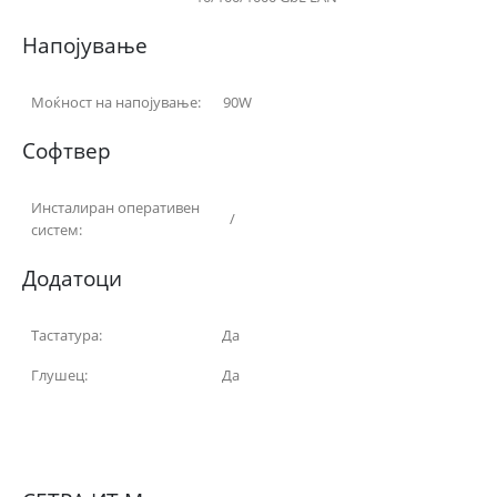
Напојување
Mоќност на напојување:
90W
Софтвер
Инсталиран оперативен
/
систем:
Додатоци
Тастатура:
Да
Глушец:
Да