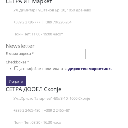
СЕТРА ИТ Маркет
Ул. Димитар Гуштанов Бр. 30, 1050 Драчево
+389 2 2720-777 | +389 70/226-264
Пон - Пет: 11:00 - 19:00 часот
Newsletter
Е-маил адреса
*
Checkboxes
*
Ја прифаќам политиката за
директен маркетинг.
Испрати
СЕТРА ДООЕЛ Скопје
Ул. „Христо Татарчев“ 43б/3-10, 1000 Скопје
+389 2 2465-480 | +389 2 2465-481
Пон - Пет: 08:30 - 16:30 часот