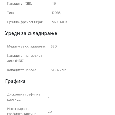
Капацитет (GB):
16
Тип:
DDR5
Брзина (фреквенција):
5600 MHz
Уреди за складирање
Медиум за складирање:
SSD
Капацитет на тврдиот
диск (HDD):
Капацитет на SSD:
512 NVMe
Графика
Дискретна графичка
/
картица:
Интегрирана
Да
графичка картица: