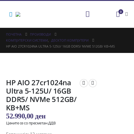
0
ПОЧЕТНА
ПРОИЗВОДИ
КОМПЈУТЕРСКИ СИСТЕМИ
,
ДЕСКТОП КОМПЈУТЕРИ
HP AIO 27CR1024NA ULTRA 5-125U/ 16GB DDR5/ NVME 512GB/ KB+MS
HP AIO 27cr1024na
Ultra 5-125U/ 16GB
DDR5/ NVMe 512GB/
KB+MS
52.990,00
ден
Цените се со пресметан ДДВ