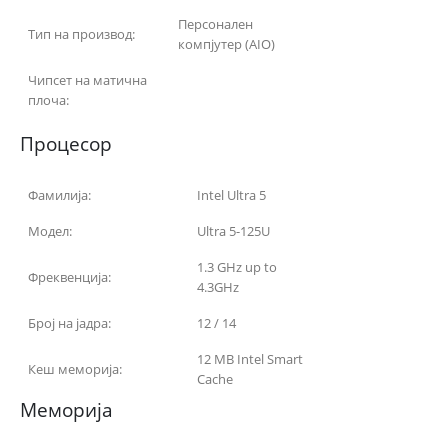
Персонален
Тип на производ:
компјутер (AIO)
Чипсет на матична
плоча:
Процесор
Фамилија:
Intel Ultra 5
Модел:
Ultra 5-125U
1.3 GHz up to
Фреквенција:
4.3GHz
Број на јадра:
12 / 14
12 MB Intel Smart
Кеш меморија:
Cache
Меморија