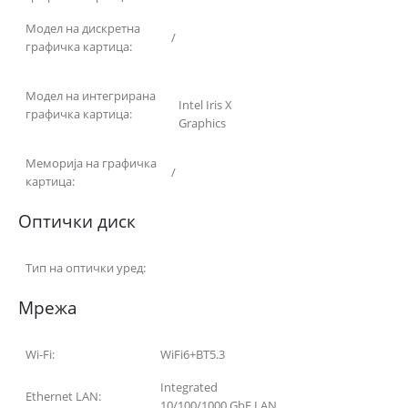
Модел на дискретна
/
графичка картица:
Модел на интегрирана
Intel Iris X
графичка картица:
Graphics
Меморија на графичка
/
картица:
Оптички диск
Тип на оптички уред:
Мрежа
Wi-Fi:
WiFi6+BT5.3
Integrated
Ethernet LAN:
10/100/1000 GbE LAN