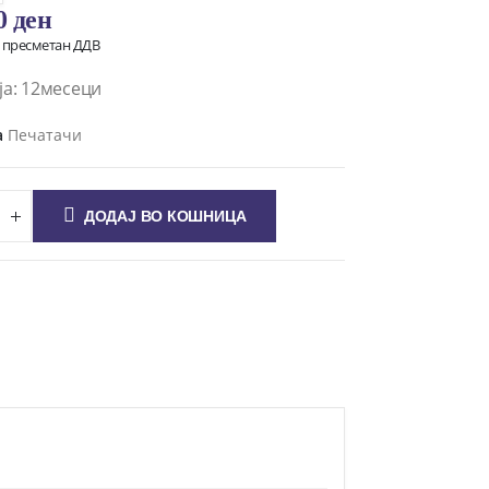
00
ден
о пресметан ДДВ
ја: 12месеци
а
Печатачи
ДОДАЈ ВО КОШНИЦА