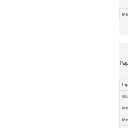
Mob
Pap
In
Ou
Me
Me