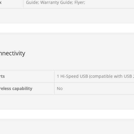
x
Guide; Warranty Guide; Flyer;
nectivity
rts
1 Hi-Speed USB (compatible with USB 2
eless capability
No