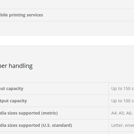
ile printing services
er handling
put capacity
Up to 150 
tput capacity
Up to 100 
dia sizes supported (metric)
A4; A5; A6;
dia sizes supported (U.S. standard)
Letter, env