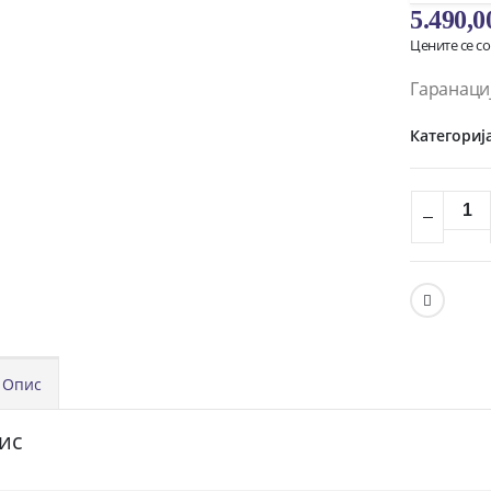
5.490,
Цените се с
Гаранаци
Категориј
Опис
ис