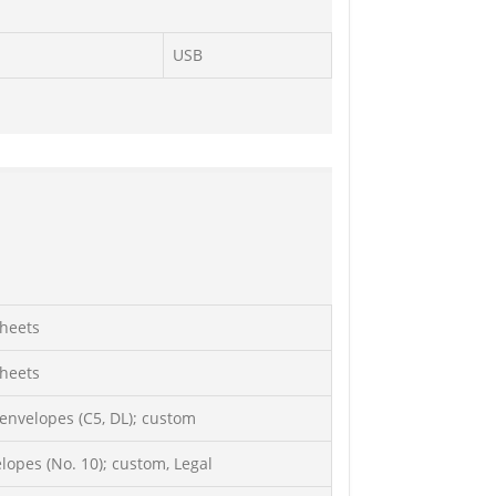
USB
sheets
sheets
 envelopes (C5, DL); custom
elopes (No. 10); custom, Legal