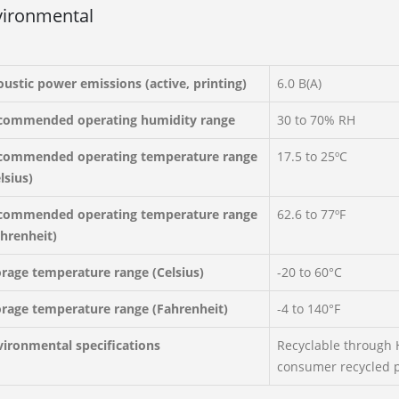
vironmental
ustic power emissions (active, printing)
6.0 B(A)
commended operating humidity range
30 to 70% RH
commended operating temperature range
17.5 to 25ºC
lsius)
commended operating temperature range
62.6 to 77ºF
ahrenheit)
orage temperature range (Celsius)
-20 to 60°C
orage temperature range (Fahrenheit)
-4 to 140°F
vironmental specifications
Recyclable through H
consumer recycled p