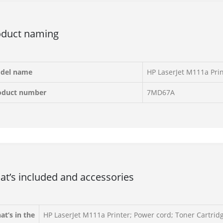
oduct naming
del name
HP LaserJet M111a Pri
oduct number
7MD67A
t’s included and accessories
t’s in the
HP LaserJet M111a Printer; Power cord; Toner Cartrid