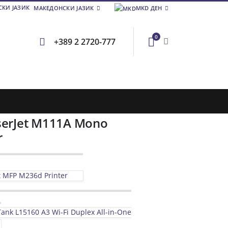
МАКЕДОНСКИ ЈАЗИК
MKD ДЕН
0
+389 2 2720-777
serJet M111A Mono
r
t MFP M236d Printer
ank L15160 A3 Wi-Fi Duplex All-in-One