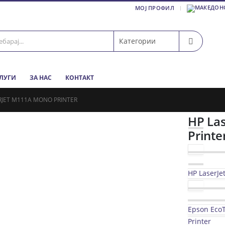
МОЈ ПРОФИЛ
СЛУГИ
ЗА НАС
КОНТАКТ
RJET M111A MONO PRINTER
HP La
Printe
HP LaserJe
Epson EcoT
Printer