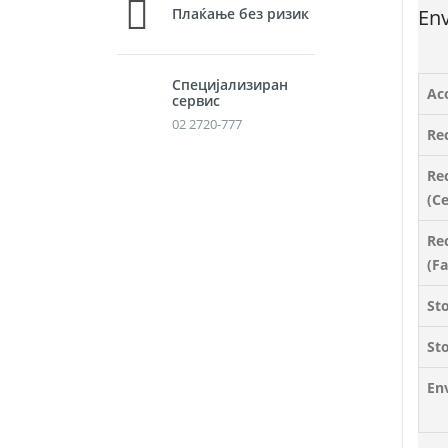
En
Плаќање без ризик
Специјализиран
Aco
сервис
02 2720-777
Re
Re
(Ce
Re
(F
St
St
En