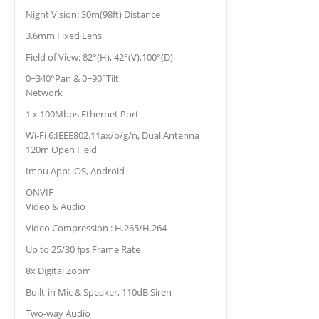
Night Vision: 30m(98ft) Distance
3.6mm Fixed Lens
Field of View: 82°(H), 42°(V),100°(D)
0~340°Pan & 0~90°Tilt
Network
1 x 100Mbps Ethernet Port
Wi-Fi 6:IEEE802.11ax/b/g/n, Dual Antenna
120m Open Field
Imou App: iOS, Android
ONVIF
Video & Audio
Video Compression : H.265/H.264
Up to 25/30 fps Frame Rate
8x Digital Zoom
Built-in Mic & Speaker, 110dB Siren
Two-way Audio