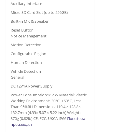
Auxiliary Interface
Micro SD Card Slot (up to 256GB)
Built-in Mic & Speaker
Reset Button
Notice Management
Motion Detection
Configurable Region
Human Detection
Vehicle Detection
General
DC 12V1A Power Supply
Power Consumption:<12 W Material: Plastic
Working Environment:-30°C~+60°C, Less
Than 95%RH Dimensions: 110.4 × 128.8×
132.7mm (4.33× 5.07 × 5.22 inch) Weight:
370g (0.82lb) CE, FCC, UKCA IP66
Повеќе за
производот