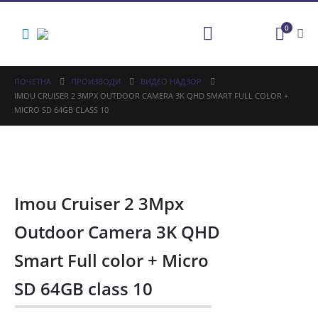
0
ПОЧЕТНА
ПРОИЗВОДИ
ВИДЕО НАДЗОР
IMOU CRUISER 2 3MPX OUTDOOR CAMERA 3K QHD SMART FULL COLOR +
MICRO SD 64GB CLASS 10
Imou Cruiser 2 3Mpx
Outdoor Camera 3K QHD
Smart Full color + Micro
SD 64GB class 10