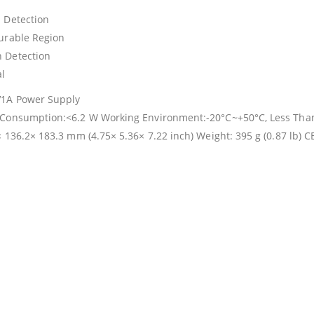
 Detection
urable Region
 Detection
l
1A Power Supply
Consumption:<6.2 W Working Environment:-20°C~+50°C, Less Than 
× 136.2× 183.3 mm (4.75× 5.36× 7.22 inch) Weight: 395 g (0.87 lb) 