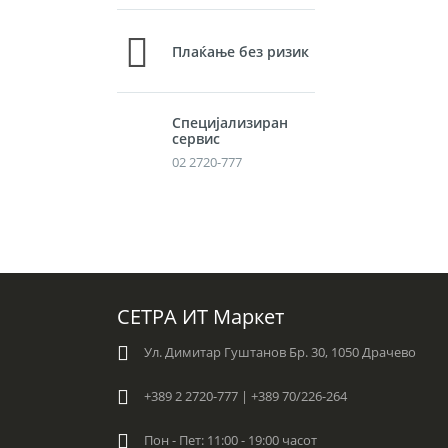
Плаќање без ризик
Специјализиран
сервис
02 2720-777
СЕТРА ИТ Маркет
Ул. Димитар Гуштанов Бр. 30, 1050 Драчево
+389 2 2720-777 | +389 70/226-264
Пон - Пет: 11:00 - 19:00 часот