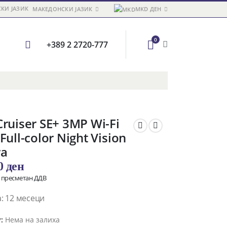
МАКЕДОНСКИ ЈАЗИК
MKD ДЕН
0
+389 2 2720-777
ruiser SE+ 3MP Wi-Fi
Full-color Night Vision
a
00
ден
о пресметан ДДВ
: 12 месеци
y:
Нема на залиха