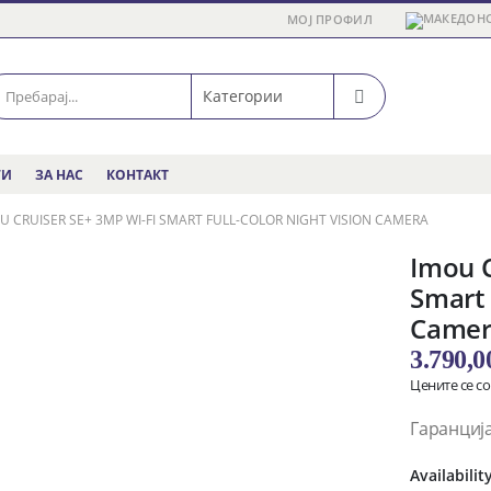
МОЈ ПРОФИЛ
ГИ
ЗА НАС
КОНТАКТ
U CRUISER SE+ 3MP WI-FI SMART FULL-COLOR NIGHT VISION CAMERA
Imou C
Smart 
Camer
3.790,
Цените се с
Гаранција
Availabilit