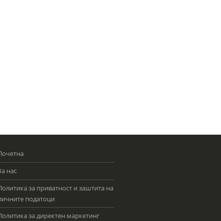
Почетна
За нас
Политика за приватност и заштита на
личните податоци
Политика за директен маркетинг