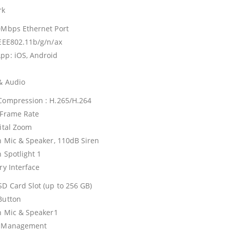
rk
0Mbps Ethernet Port
IEEE802.11b/g/n/ax
pp: iOS, Android
& Audio
Compression : H.265/H.264
 Frame Rate
gital Zoom
in Mic & Speaker, 110dB Siren
n Spotlight 1
ry Interface
SD Card Slot (up to 256 GB)
Button
in Mic & Speaker1
e Management