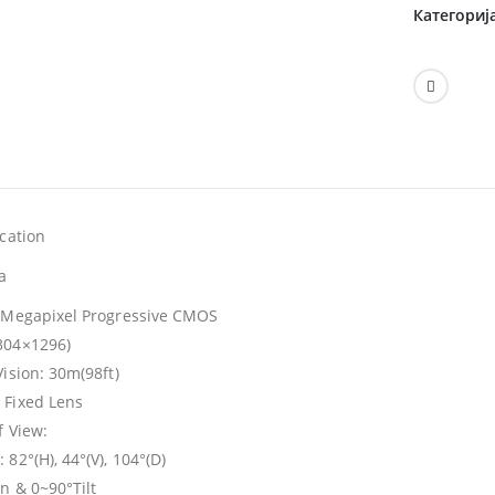
Категориј
ication
a
3Megapixel Progressive CMOS
304×1296)
Vision: 30m(98ft)
Fixed Lens
f View:
82°(H), 44°(V), 104°(D)
n & 0~90°Tilt