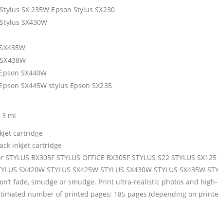
Stylus SX 235W Epson Stylus SX230
Stylus SX430W
 SX435W
 SX438W
 Epson SX440W
 Epson SX445W stylus Epson SX235
13 ml
kjet cartridge
ack inkjet cartridge
or STYLUS BX305F STYLUS OFFICE BX305F STYLUS S22 STYLUS SX12
TYLUS SX420W STYLUS SX425W STYLUS SX430W STYLUS SX435W ST
n’t fade, smudge or smudge. Print ultra-realistic photos and high-
stimated number of printed pages: 185 pages (depending on printe