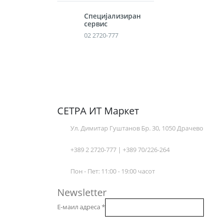
Специјализиран
сервис
02 2720-777
СЕТРА ИТ Маркет
Ул. Димитар Гуштанов Бр. 30, 1050 Драчево
+389 2 2720-777 | +389 70/226-264
Пон - Пет: 11:00 - 19:00 часот
Newsletter
Е-маил адреса
*