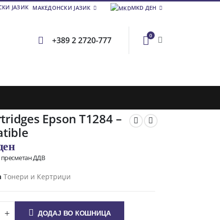
МАКЕДОНСКИ ЈАЗИК
MKD ДЕН
0
+389 2 2720-777
rtridges Epson T1284 –
tible
ден
о пресметан ДДВ
а
Тонери и Кертриџи
ДОДАЈ ВО КОШНИЦА