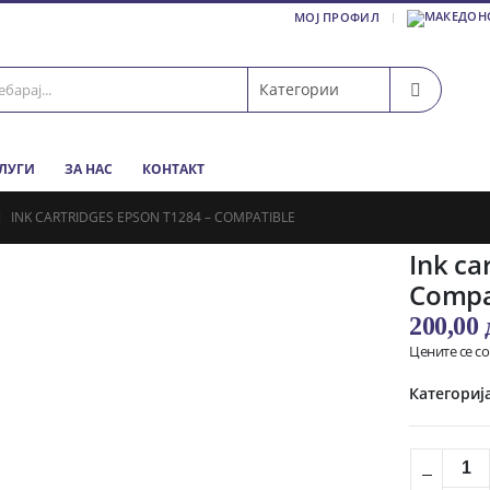
МОЈ ПРОФИЛ
СЛУГИ
ЗА НАС
КОНТАКТ
INK CARTRIDGES EPSON T1284 – COMPATIBLE
Ink ca
Compa
200,00
Цените се с
Категориј