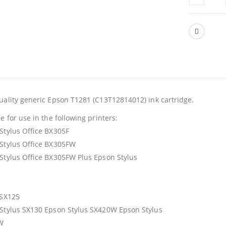
uality generic Epson T1281 (C13T12814012) ink cartridge.
e for use in the following printers:
Stylus Office BX305F
Stylus Office BX305FW
Stylus Office BX305FW Plus Epson Stylus
 SX125
Stylus SX130 Epson Stylus SX420W Epson Stylus
W