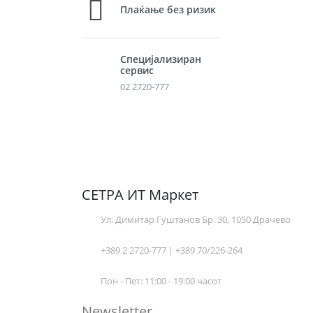
Плаќање без ризик
Специјализиран
сервис
02 2720-777
СЕТРА ИТ Маркет
Ул. Димитар Гуштанов Бр. 30, 1050 Драчево
+389 2 2720-777 | +389 70/226-264
Пон - Пет: 11:00 - 19:00 часот
Newsletter