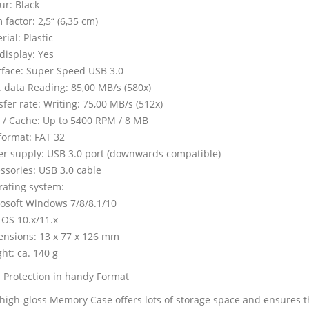
ur: Black
 factor: 2,5“ (6,35 cm)
rial: Plastic
display: Yes
rface: Super Speed USB 3.0
 data Reading: 85,00 MB/s (580x)
sfer rate: Writing: 75,00 MB/s (512x)
/ Cache: Up to 5400 RPM / 8 MB
 format: FAT 32
r supply: USB 3.0 port (downwards compatible)
ssories: USB 3.0 cable
ating system:
osoft Windows 7/8/8.1/10
OS 10.x/11.x
nsions: 13 x 77 x 126 mm
ht: ca. 140 g
 Protection in handy Format
high-gloss Memory Case offers lots of storage space and ensures th