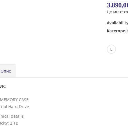
3.890,
Цените се с
Availabilit
Категориј
Опис
ис
″ MEMORY CASE
rnal Hard Drive
nical details
city: 2 TB