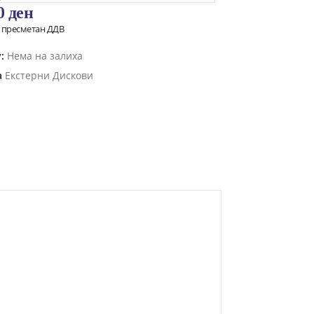
00
ден
о пресметан ДДВ
y:
Нема на залиха
а
Екстерни Дискови