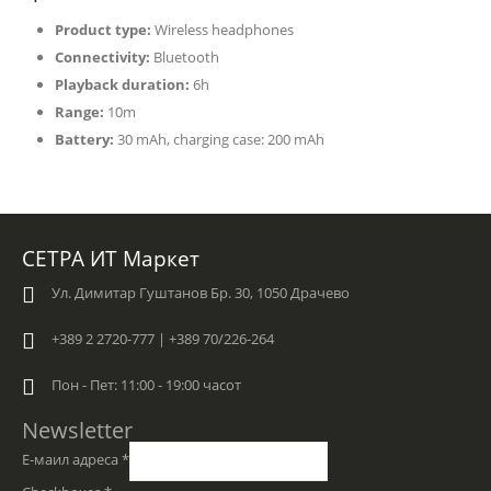
Product type:
Wireless headphones
Connectivity:
Bluetooth
Playback duration:
6h
Range:
10m
Battery:
30 mAh, charging case: 200 mAh
СЕТРА ИТ Маркет
Ул. Димитар Гуштанов Бр. 30, 1050 Драчево
+389 2 2720-777 | +389 70/226-264
Пон - Пет: 11:00 - 19:00 часот
Newsletter
Е-маил адреса
*