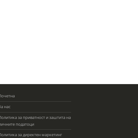
Почетна
За нас
Политика за приватност и заштита на
личните податоци
Политика за директен маркетинг