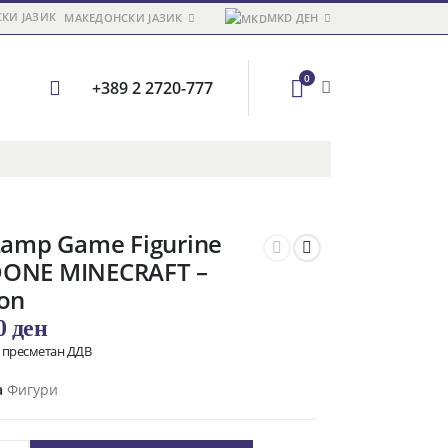
МАКЕДОНСКИ ЈАЗИК
MKD ДЕН
0
+389 2 2720-777
 Lamp Game Figurine
ONE MINECRAFT –
ton
00
ден
о пресметан ДДВ
а
Фигури