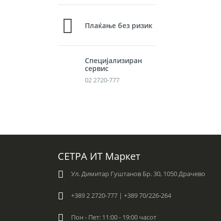
Плаќање без ризик
Специјализиран
сервис
02 2720-777
СЕТРА ИТ Маркет
Ул. Димитар Гуштанов Бр. 30, 1050 Драчево
+389 2 2720-777 | +389 70/226-264
Пон - Пет: 11:00 - 19:00 часот