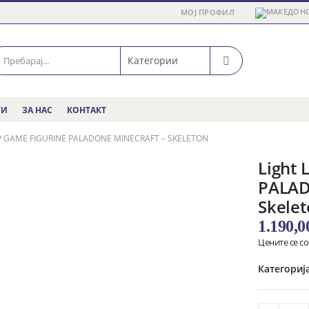
МОЈ ПРОФИЛ
ГИ
ЗА НАС
КОНТАКТ
P GAME FIGURINE PALADONE MINECRAFT – SKELETON
Light
PALAD
Skele
1.190,
Цените се с
Категориј