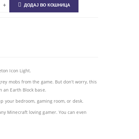
ДОДАЈ ВО КОШНИЦА
eton Icon Light.
 grey mobs from the game. But don’t worry, this
n an Earth Block base.
ht up your bedroom, gaming room, or desk.
 any Minecraft loving gamer. You can even