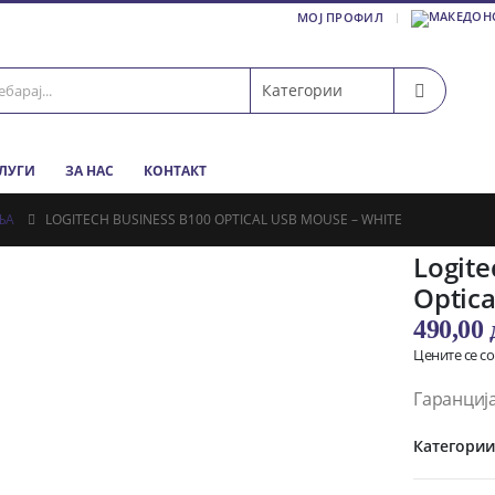
МОЈ ПРОФИЛ
СЛУГИ
ЗА НАС
КОНТАКТ
ЊА
LOGITECH BUSINESS B100 OPTICAL USB MOUSE – WHITE
Logite
Optica
490,00
Цените се с
Гаранција
Категори