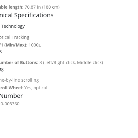
able length
: 70.87 in (180 cm)
ical Specifications
 Technology
tical Tracking
PI (Min/Max)
: 1000±
s
umber of Buttons
: 3 (Left/Right-click, Middle click)
ng
ne-by-line scrolling
croll Wheel
: Yes, optical
 Number
10-003360