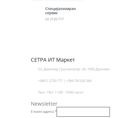
Специјализиран
сервис
02 2720-777
СЕТРА ИТ Маркет
Ул. Димитар Гуштанов Бр. 30, 1050 Драчево
+389 2 2720-777 | +389 70/226-264
Пон - Пет: 11:00 - 19:00 часот
Newsletter
Е-маил адреса
*