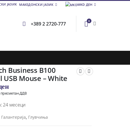
МАКЕДОНСКИ ЈАЗИК
MKD ДЕН
0
+389 2 2720-777
ch Business B100
l USB Mouse – White
ден
о пресметан ДДВ
: 24 месеци
и
Галантерија
,
Глувчиња