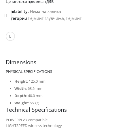
Цените се со пресметан ДДВ
Availability:
Нема на залиха
Категории
Гејминг глувчиња
,
Гејминг
Dimensions
PHYSICAL SPECIFICATIONS
Height
: 125.0 mm
Width
: 63.5 mm
Depth
: 40.0 mm
Weight
: <63 g
Technical Specifications
POWERPLAY compatible
LIGHTSPEED wireless technology