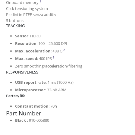
Advanced features require Logitech G HUB Software 
1
Onboard memory
Click tensioning system
Piedini in PTFE senza additivi
5 buttons
TRACKING
Sensor
: HERO
Resolution
: 100 – 25,600 DPI
Tested on Logitech G240 Gaming Mous
2
Max. acceleration
: >88 G
Tested on Logitech G240 Gaming Mouse Pad
3
Max. speed
: 400 IPS
Zero smoothing/acceleration/filtering
RESPONSIVENESS
USB report rate
: 1 ms (1000 Hz)
Microprocessor
: 32-bit ARM
Battery life
Constant motion
: 70h
Part Number
Black :
910-005880