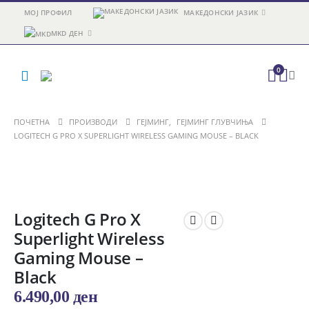
МОЈ ПРОФИЛ
МАКЕДОНСКИ ЈАЗИК
MKD ДЕН
0
ПОЧЕТНА
ПРОИЗВОДИ
ГЕЈМИНГ
,
ГЕЈМИНГ ГЛУВЧИЊА
LOGITECH G PRO X SUPERLIGHT WIRELESS GAMING MOUSE – BLACK
Logitech G Pro X
Superlight Wireless
Gaming Mouse –
Black
6.490,00
ден