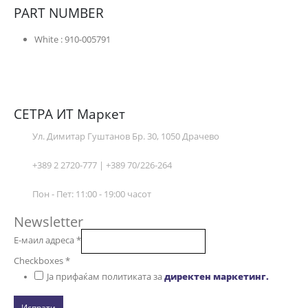
PART NUMBER
White : 910-005791
СЕТРА ИТ Маркет
Ул. Димитар Гуштанов Бр. 30, 1050 Драчево
+389 2 2720-777 | +389 70/226-264
Пон - Пет: 11:00 - 19:00 часот
Newsletter
Е-маил адреса
*
Checkboxes
*
Ја прифаќам политиката за
директен маркетинг.
Испрати