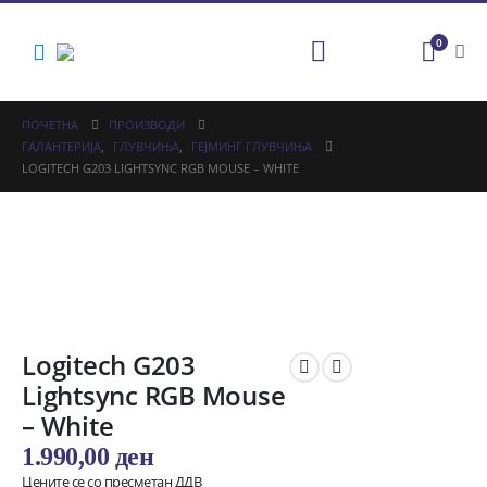
0
ПОЧЕТНА
ПРОИЗВОДИ
ГАЛАНТЕРИЈА
,
ГЛУВЧИЊА
,
ГЕЈМИНГ ГЛУВЧИЊА
LOGITECH G203 LIGHTSYNC RGB MOUSE – WHITE
Logitech G203
Lightsync RGB Mouse
– White
1.990,00
ден
Цените се со пресметан ДДВ