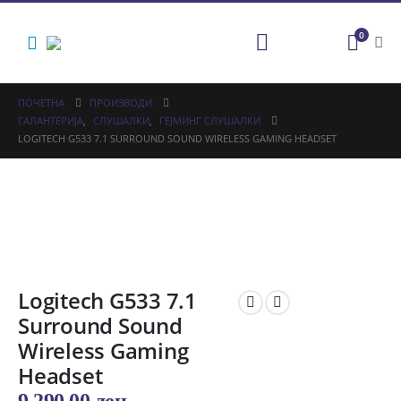
0
ПОЧЕТНА
ПРОИЗВОДИ
ГАЛАНТЕРИЈА
,
СЛУШАЛКИ
,
ГЕЈМИНГ СЛУШАЛКИ
LOGITECH G533 7.1 SURROUND SOUND WIRELESS GAMING HEADSET
Logitech G533 7.1
Surround Sound
Wireless Gaming
Headset
9.290,00
ден