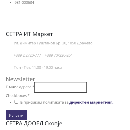
981-000634
СЕТРА ИТ Маркет
Ул. Димитар Гуштанов Бр. 30, 1050 Драчево
+389 2 2720-777 | +389 70/226-264
Пон - Пет: 11:00 - 19:00 часот
Newsletter
Е-маил адреса
*
Checkboxes
*
Ја прифаќам политиката за
директен маркетинг.
Испрати
СЕТРА ДООЕЛ Скопје