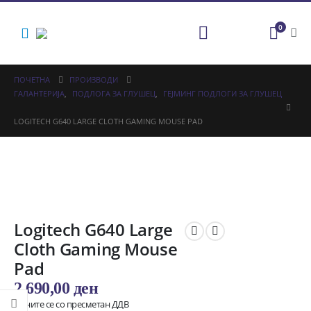
0
ПОЧЕТНА
ПРОИЗВОДИ
ГАЛАНТЕРИЈА
,
ПОДЛОГА ЗА ГЛУШЕЦ
,
ГЕЈМИНГ ПОДЛОГИ ЗА ГЛУШЕЦ
LOGITECH G640 LARGE CLOTH GAMING MOUSE PAD
Logitech G640 Large
Cloth Gaming Mouse
Pad
2.690,00
ден
Цените се со пресметан ДДВ