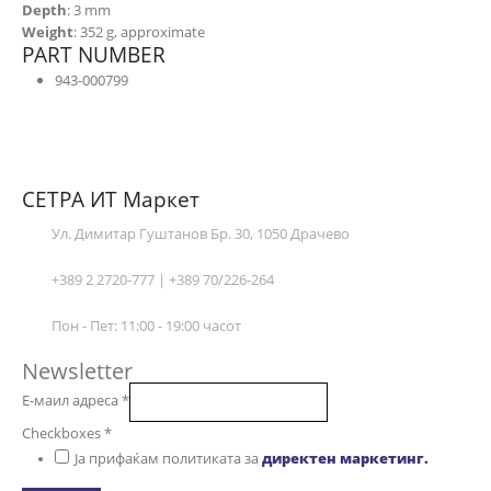
Depth
: 3 mm
Weight
: 352 g, approximate
PART NUMBER
943-000799
СЕТРА ИТ Маркет
Ул. Димитар Гуштанов Бр. 30, 1050 Драчево
+389 2 2720-777 | +389 70/226-264
Пон - Пет: 11:00 - 19:00 часот
Newsletter
Е-маил адреса
*
Checkboxes
*
Ја прифаќам политиката за
директен маркетинг.