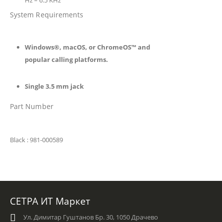
Hz – 6.5 KHz
System Requirements
Windows®, macOS, or ChromeOS™ and
popular calling platforms.
Single 3.5 mm jack
Part Number
Black
: 981-000589
СЕТРА ИТ Маркет
Ул. Димитар Гуштанов Бр. 30, 1050 Драчево