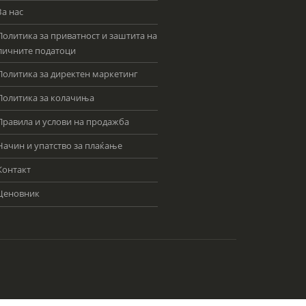
За нас
Политика за приватност и заштита на
личните податоци
Политика за директен маркетинг
Политика за колачиња
Правила и услови на продажба
Начин и упатство за плаќање
Контакт
Ценовник