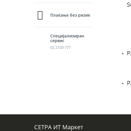
S
Плаќање без ризик
Специјализиран
сервис
02 2720-777
P
P
СЕТРА ИТ Маркет