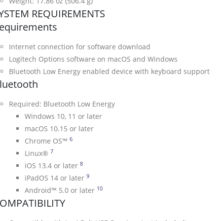
Weight: 17.86 oz (506.4 g)
YSTEM REQUIREMENTS
equirements
Internet connection for software download
Logitech Options software on macOS and Windows
Bluetooth Low Energy enabled device with keyboard support
luetooth
Required: Bluetooth Low Energy
Windows 10, 11 or later
macOS 10.15 or later
6
Device basic functions will be supported w
Chrome OS™
7
Device basic functions will be supported without
Linux®
8
Device basic functions will be supporte
iOS 13.4 or later
9
Device basic functions will be suppor
iPadOS 14 or later
10
Device basic functions will be su
Android™ 5.0 or later
OMPATIBILITY