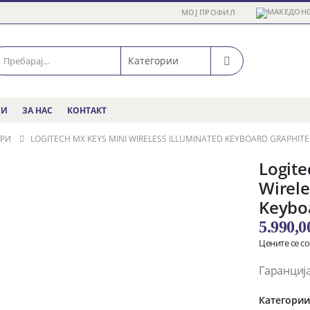
МОЈ ПРОФИЛ
ГИ
ЗА НАС
КОНТАКТ
УРИ
LOGITECH MX KEYS MINI WIRELESS ILLUMINATED KEYBOARD GRAPHITE
Logite
Wirele
Keybo
5.990,
Цените се с
Гаранција
Категори