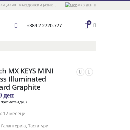
МАКЕДОНСКИ ЈАЗИК
MKD ДЕН
0
+389 2 2720-777
ch MX KEYS MINI
ss Illuminated
ard Graphite
00
ден
о пресметан ДДВ
: 12 месеци
и
Галантерија
,
Тастатури