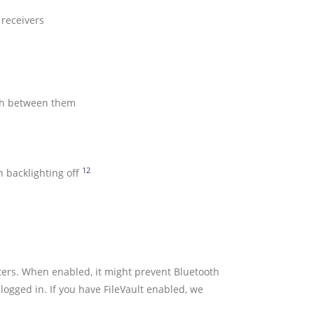
 receivers
tch between them
 on operating environment and computer setup.
12
Battery life may vary based on user and comput
h backlighting off
ters. When enabled, it might prevent Bluetooth
logged in. If you have FileVault enabled, we