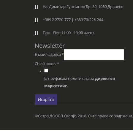
Ул. Димитар Гуштанов Бр. 30, 1050 Драчево
+389 2 2720-777 | +389 70/226-264
Пон - Пет: 11:00 - 19:00 часот
Newsletter
Е-маил адреса
*
Checkboxes
*
Ја прифаќам политиката за
директен
маркетинг.
Испрати
©Сетра ДООЕЛ Скопје, 2018. Сите права се задржани