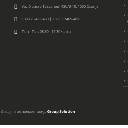
Ул. „Христо Татарчев“ 43б/3-10, 1000 Скопје
+389 2 2465-480 | +389 2 2465-481
Пон - Пет: 08:30 - 16:30 часот
. Дизајн и имплементација
Group Solution