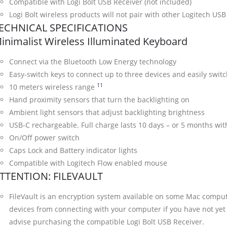
Compatible with Logi Bolt USB Receiver (not included)
Logi Bolt wireless products will not pair with other Logitech USB
ECHNICAL SPECIFICATIONS
inimalist Wireless Illuminated Keyboard
Connect via the Bluetooth Low Energy technology
Easy-switch keys to connect up to three devices and easily swi
11
Wireless range may vary depending
10 meters wireless range
Hand proximity sensors that turn the backlighting on
Ambient light sensors that adjust backlighting brightness
USB-C rechargeable. Full charge lasts 10 days – or 5 months wit
On/Off power switch
Caps Lock and Battery indicator lights
Compatible with Logitech Flow enabled mouse
TTENTION: FILEVAULT
FileVault is an encryption system available on some Mac compu
devices from connecting with your computer if you have not yet 
advise purchasing the compatible Logi Bolt USB Receiver.