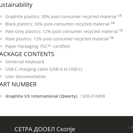
ustainability
13
Exclud
Graphite plastics: 30% post-consumer recycled material
14
Excludes 
Black plastics: 30% post-consumer recycled material
15
Exclu
Pale Grey plastics: 12% post-consumer recycled material
16
Excludes p
Rose plastics: 12% post-consumer recycled material
Paper Packaging: FSC™ -certified
ACKAGE CONTENTS
Universal Keyboard
USB-C charging cable (USB-A to USB-C)
User documentation
ART NUMBER
Graphite US International (Qwerty) :
920-010498
СЕТРА ДООЕЛ Скопје