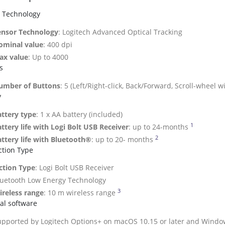
 Technology
ensor Technology
: Logitech Advanced Optical Tracking
ominal value
: 400 dpi
ax value
: Up to 4000
s
umber of Buttons
: 5 (Left/Right-click, Back/Forward, Scroll-wheel w
y
attery type
: 1 x AA battery (included)
1
It may va
ttery life with Logi Bolt USB Receiver
: up to 24-months
2
It may vary based o
ttery life with Bluetooth®
: up to 20- months
tion Type
ction Type
: Logi Bolt USB Receiver
luetooth Low Energy Technology
3
Wireless range may vary depe
ireless range
: 10 m wireless range
al software
upported by Logitech Options+ on macOS 10.15 or later and Window