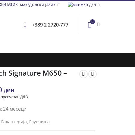
МАКЕДОНСКИ ЈАЗИК
MKD ДЕН
0
+389 2 2720-777
ch Signature M650 –
00
ден
о пресметан ДДВ
: 24 месеци
и
Галантерија
,
Глувчиња