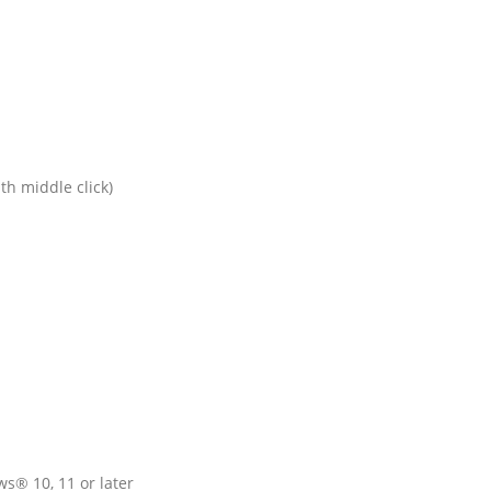
ith middle click)
ry based on use and computing conditions.
n use and computing conditions.
nding on operating environment and computer set up
s® 10, 11 or later