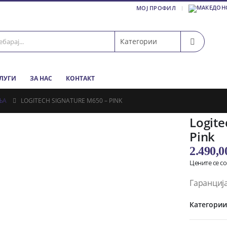
МОЈ ПРОФИЛ
СЛУГИ
ЗА НАС
КОНТАКТ
ЊА
LOGITECH SIGNATURE M650 – PINK
Logite
Pink
2.490,
Цените се с
Гаранција
Категори