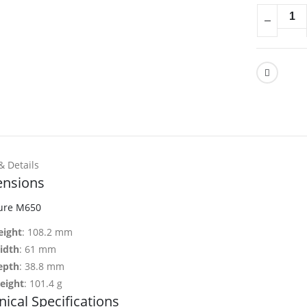
& Details
nsions
ure M650
eight
: 108.2 mm
idth
: 61 mm
epth
: 38.8 mm
eight
: 101.4 g
ical Specifications