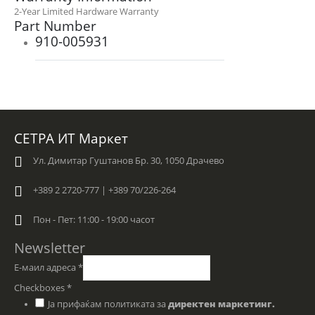
2-Year Limited Hardware Warranty
Part Number
910-005931
СЕТРА ИТ Маркет
Ул. Димитар Гуштанов Бр. 30, 1050 Драчево
+389 2 2720-777 | +389 70/226-264
Пон - Пет: 11:00 - 19:00 часот
Newsletter
Е-маил адреса
*
Checkboxes
*
Ја прифаќам политиката за
директен маркетинг.