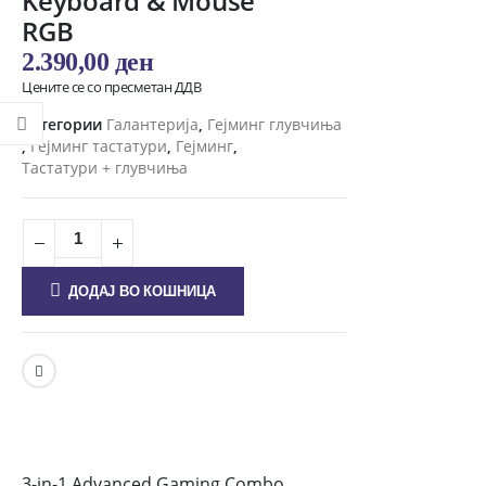
Keyboard & Mouse
RGB
2.390,00
ден
Цените се со пресметан ДДВ
Категории
Галантерија
,
Гејминг глувчиња
,
Гејминг тастатури
,
Гејминг
,
Тастатури + глувчиња
ДОДАЈ ВО КОШНИЦА
3-in-1 Advanced Gaming Combo