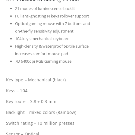
21 modes of luminescence backlit
Full anti-ghosting N keys rollover support
Optical gaming mouse with 7 buttons and
on-the-fly sensitivity adjustment
104 keys mechanical keyboard
High-density & waterproof textile surface
increases comfort mouse pad
7D 6400dpi RGB Gaming mouse
Key type – Mechanical (black)
Keys – 104
Key route – 3.8 ± 0.3 mm
Backlight – mixed colors (Rainbow)
Switch rating – 10 million presses
Sensor – Optical