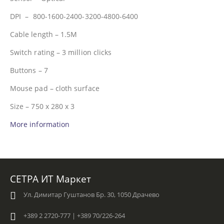
DPI – 800-1600-2400-3200-4800-6400
Cable length – 1.5M
Switch rating – 3 million clicks
Buttons – 7
Mouse pad – cloth surface
Size – 750 x 280 x 3
More information
СЕТРА ИТ Маркет
Ул. Димитар Гуштанов Бр. 30, 1050 Драчево
+389 2 2720-777 | +389 70/226-264