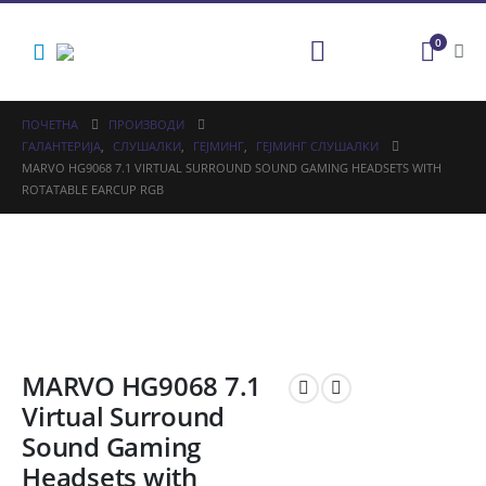
0
ПОЧЕТНА
ПРОИЗВОДИ
ГАЛАНТЕРИЈА
,
СЛУШАЛКИ
,
ГЕЈМИНГ
,
ГЕЈМИНГ СЛУШАЛКИ
MARVO HG9068 7.1 VIRTUAL SURROUND SOUND GAMING HEADSETS WITH
ROTATABLE EARCUP RGB
MARVO HG9068 7.1
Virtual Surround
Sound Gaming
Headsets with