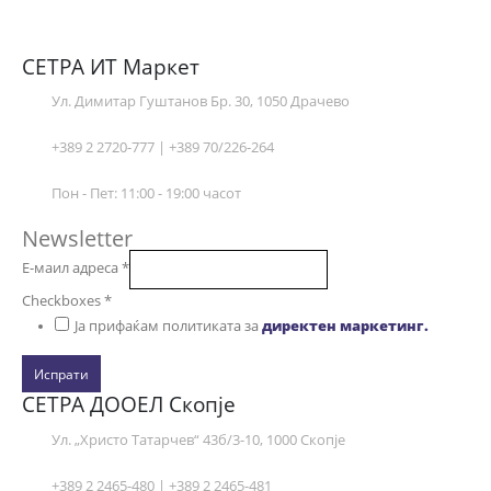
СЕТРА ИТ Маркет
Ул. Димитар Гуштанов Бр. 30, 1050 Драчево
+389 2 2720-777 | +389 70/226-264
Пон - Пет: 11:00 - 19:00 часот
Newsletter
Е-маил адреса
*
Checkboxes
*
Ја прифаќам политиката за
директен маркетинг.
Испрати
СЕТРА ДООЕЛ Скопје
Ул. „Христо Татарчев“ 43б/3-10, 1000 Скопје
+389 2 2465-480 | +389 2 2465-481