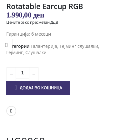
Rotatable Earcup RGB
1.990,00
ден
Цените се со пресметан ДДВ
Гаранција: 6 месеци
Категории
Галантерија
,
Гејминг слушалки
,
Гејминг
,
Слушалки
ДОДАЈ ВО КОШНИЦА