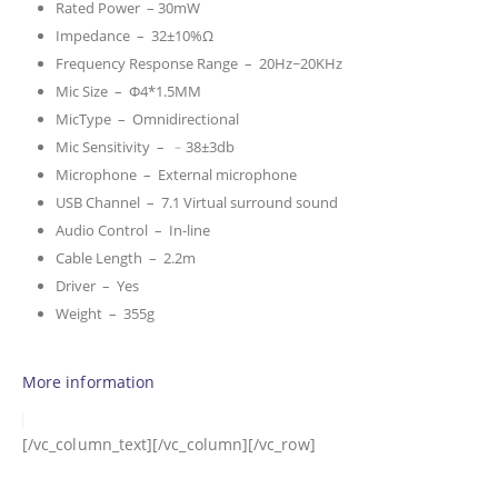
Rated Power – 30mW
Impedance – 32±10%Ω
Frequency Response Range – 20Hz~20KHz
Mic Size – Φ4*1.5MM
MicType – Omnidirectional
Mic Sensitivity – ﹣38±3db
Microphone – External microphone
USB Channel – 7.1 Virtual surround sound
Audio Control – In-line
Cable Length – 2.2m
Driver – Yes
Weight – 355g
More information
[/vc_column_text][/vc_column][/vc_row]