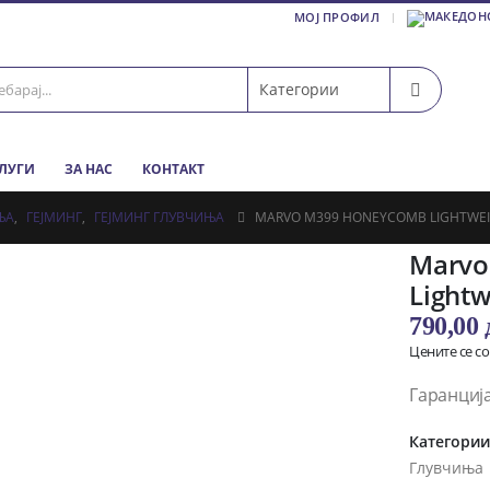
МОЈ ПРОФИЛ
СЛУГИ
ЗА НАС
КОНТАКТ
ЊА
,
ГЕЈМИНГ
,
ГЕЈМИНГ ГЛУВЧИЊА
MARVO M399 HONEYCOMB LIGHTWE
Marvo
Light
790,00
Цените се с
Гаранција
Категори
Глувчиња