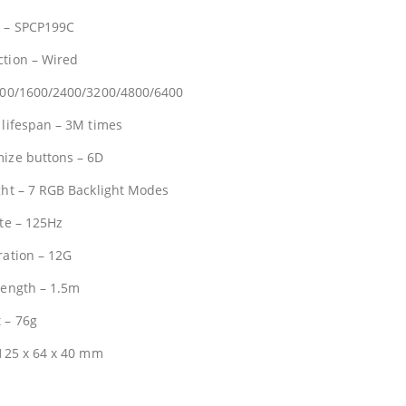
 – SPCP199C
tion – Wired
800/1600/2400/3200/4800/6400
 lifespan – 3M times
ize buttons – 6D
ght – 7 RGB Backlight Modes
ate – 125Hz
ration – 12G
length – 1.5m
 – 76g
 125 x 64 x 40 mm