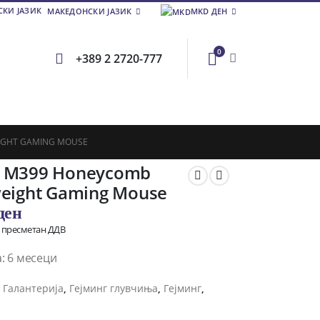
МАКЕДОНСКИ ЈАЗИК
MKD ДЕН
0
+389 2 2720-777
IGHT GAMING MOUSE
 M399 Honeycomb
weight Gaming Mouse
ден
о пресметан ДДВ
: 6 месеци
и
Галантерија
,
Гејминг глувчиња
,
Гејминг
,