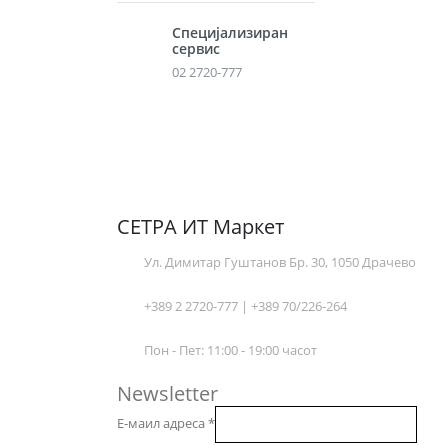
Специјализиран
сервис
02 2720-777
СЕТРА ИТ Маркет
Ул. Димитар Гуштанов Бр. 30, 1050 Драчево
+389 2 2720-777 | +389 70/226-264
Пон - Пет: 11:00 - 19:00 часот
Newsletter
Е-маил адреса
*