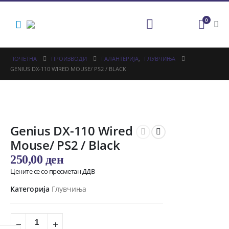
0
ПОЧЕТНА
ПРОИЗВОДИ
ГАЛАНТЕРИЈА
,
ГЛУВЧИЊА
GENIUS DX-110 WIRED MOUSE/ PS2 / BLACK
Genius DX-110 Wired
Mouse/ PS2 / Black
250,00
ден
Цените се со пресметан ДДВ
Категорија
Глувчиња