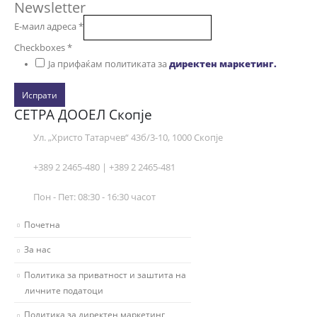
Newsletter
Е-маил адреса
*
Checkboxes
*
Ја прифаќам политиката за
директен маркетинг.
Испрати
СЕТРА ДООЕЛ Скопје
Ул. „Христо Татарчев“ 43б/3-10, 1000 Скопје
+389 2 2465-480 | +389 2 2465-481
Пон - Пет: 08:30 - 16:30 часот
Почетна
За нас
Политика за приватност и заштита на
личните податоци
Политика за директен маркетинг