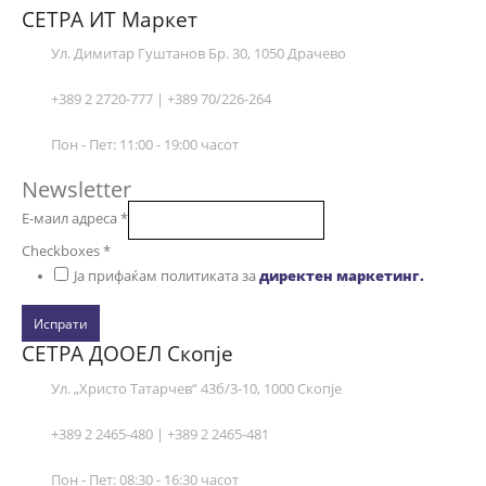
СЕТРА ИТ Маркет
Ул. Димитар Гуштанов Бр. 30, 1050 Драчево
+389 2 2720-777 | +389 70/226-264
Пон - Пет: 11:00 - 19:00 часот
Newsletter
Е-маил адреса
*
Checkboxes
*
Ја прифаќам политиката за
директен маркетинг.
Испрати
СЕТРА ДООЕЛ Скопје
Ул. „Христо Татарчев“ 43б/3-10, 1000 Скопје
+389 2 2465-480 | +389 2 2465-481
Пон - Пет: 08:30 - 16:30 часот