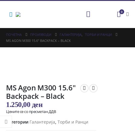
0
ПОЧЕТНА
ПРОИЗВОДИ
ГАЛАНТЕРИЈА
,
ТОРБИ И РАНЦИ
MS AGON M300 15.6″ BACKPACK – BLACK
MS Agon M300 15.6″
Backpack – Black
1.250,00
ден
Цените се со пресметан ДДВ
Категории
Галантерија
,
Торби и Ранци