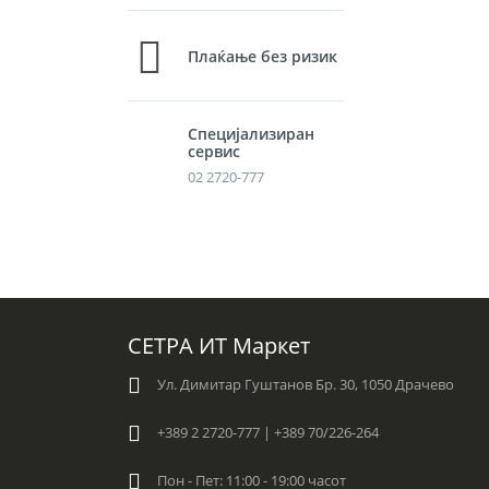
Плаќање без ризик
Специјализиран
сервис
02 2720-777
СЕТРА ИТ Маркет
Ул. Димитар Гуштанов Бр. 30, 1050 Драчево
+389 2 2720-777 | +389 70/226-264
Пон - Пет: 11:00 - 19:00 часот