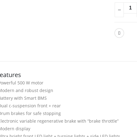
features
Powerful 500 W motor
Modern and robust design
Battery with Smart BMS
Dual c-suspension front + rear
Drum brakes for safe stopping
Electronic variable regenerative brake with “brake throttle”
Modern display
Ultra bright front LED light + turning lights + side LED lights