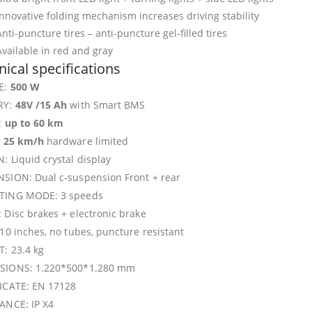
Innovative folding mechanism increases driving stability
Anti-puncture tires – anti-puncture gel-filled tires
Available in red and gray
ical specifications
E:
500 W
RY:
48V /
15 Ah
with Smart BMS
:
up to 60 km
:
25 km/h
hardware limited
: Liquid crystal display
SION: Dual c-suspension Front + rear
TING MODE: 3 speeds
 Disc brakes + electronic brake
 10 inches, no tubes, puncture resistant
: 23.4 kg
SIONS: 1.220*500*1.280 mm
ICATE: EN 17128
ANCE: IP X4