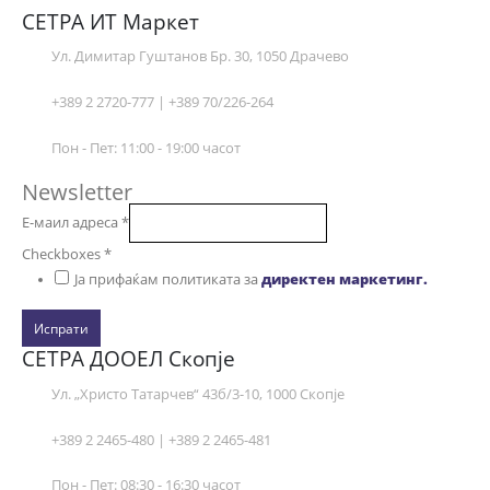
СЕТРА ИТ Маркет
Ул. Димитар Гуштанов Бр. 30, 1050 Драчево
+389 2 2720-777 | +389 70/226-264
Пон - Пет: 11:00 - 19:00 часот
Newsletter
Е-маил адреса
*
Checkboxes
*
Ја прифаќам политиката за
директен маркетинг.
Испрати
СЕТРА ДООЕЛ Скопје
Ул. „Христо Татарчев“ 43б/3-10, 1000 Скопје
+389 2 2465-480 | +389 2 2465-481
Пон - Пет: 08:30 - 16:30 часот