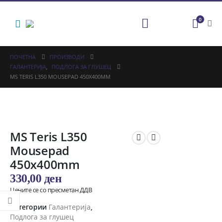
0
ПОЧЕТНА
ПРОИЗВОДИ
ГАЛАНТЕРИЈА
,
ПОДЛОГА ЗА ГЛУШЕЦ
MS TERIS L350 MOUSEPAD 450X400MM
MS Teris L350
Mousepad
450x400mm
330,00
ден
Цените се со пресметан ДДВ
Категории
Галантерија
,
Подлога за глушец