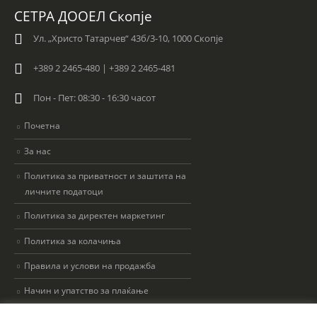
o
СЕТРА ДООЕЛ Скопје
x
e
Ул. „Христо Татарчев“ 43б/3-10, 1000 Скопје
s
*
+389 2 2465-480 | +389 2 2465-481
Пон - Пет: 08:30 - 16:30 часот
Почетна
За нас
Политика за приватност и заштита на
личните податоци
Политика за директен маркетинг
Политика за колачиња
Правила и услови на продажба
Начин и упатство за плаќање
Контакт