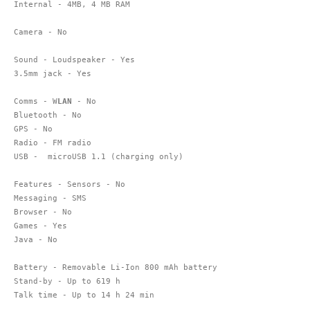
Internal - 4MB, 4 MB RAM

Camera - No

Sound - Loudspeaker - Yes

3.5mm jack - Yes

Comms - W
LAN
 - No

Bluetooth - No

GPS - No

Radio - FM radio

USB -  microUSB 1.1 (charging only)

Features - Sensors - No

Messaging - SMS

Browser - No

Games - Yes

Java - No

Battery - Removable Li-Ion 800 mAh battery

Stand-by - Up to 619 h

Talk time - Up to 14 h 24 min