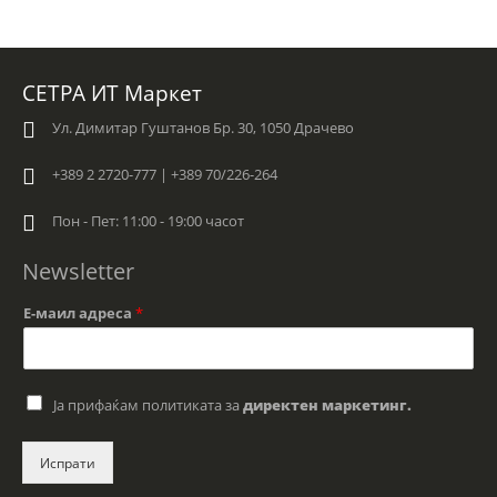
СЕТРА ИТ Маркет
Ул. Димитар Гуштанов Бр. 30, 1050 Драчево
+389 2 2720-777 | +389 70/226-264
Пон - Пет: 11:00 - 19:00 часот
Newsletter
Е-маил адреса
*
C
Ја прифаќам политиката за
директен маркетинг.
h
e
c
Испрати
k
b