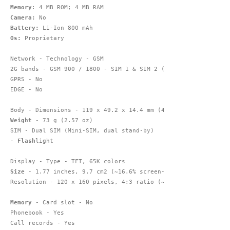
Memory
Camera:
Battery:
Os:
 Proprietary

Network - Technology - GSM

2G bands - GSM 900 / 1800 - SIM 1 & SIM 2 (dual-SIM model only
GPRS - No

EDGE - No

Weight
 - 73 g (2.57 oz)

SIM - Dual SIM (Mini-SIM, dual stand-by)

- 
Flash
light

Size
 - 1.77 inches, 9.7 cm2 (~16.6% screen-to-body ratio)

Resolution - 120 x 160 pixels, 4:3 ratio (~113 ppi density)

Memory
 - Card slot - No

Phonebook - Yes

Call records - Yes
