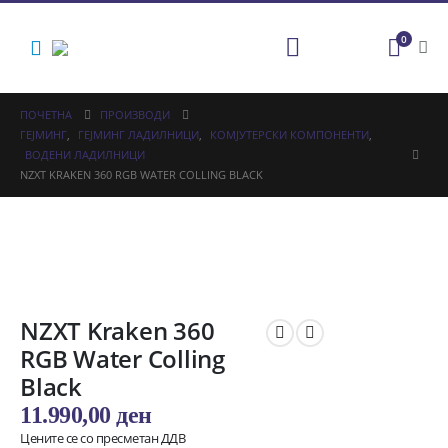
0
ПОЧЕТНА
ПРОИЗВОДИ
ГЕЈМИНГ
,
ГЕЈМИНГ ЛАДИЛНИЦИ
,
КОМЈУТЕРСКИ КОМПОНЕНТИ
,
ВОДЕНИ ЛАДИЛНИЦИ
NZXT KRAKEN 360 RGB WATER COLLING BLACK
NZXT Kraken 360
RGB Water Colling
Black
11.990,00
ден
Цените се со пресметан ДДВ