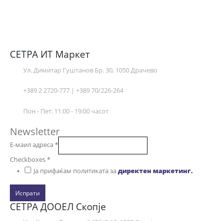
СЕТРА ИТ Маркет
Ул. Димитар Гуштанов Бр. 30, 1050 Драчево
+389 2 2720-777 | +389 70/226-264
Пон - Пет: 11:00 - 19:00 часот
Newsletter
Е-маил адреса
*
Checkboxes
*
Ја прифаќам политиката за
директен маркетинг.
Испрати
СЕТРА ДООЕЛ Скопје