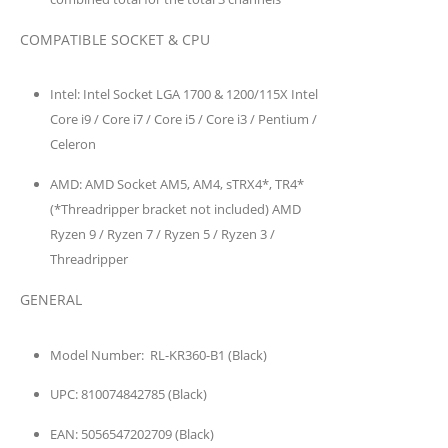
COMPATIBLE SOCKET & CPU
Intel:
Intel Socket LGA 1700 & 1200/115X Intel
Core i9 / Core i7 / Core i5 / Core i3 / Pentium /
Celeron
AMD:
AMD Socket AM5, AM4, sTRX4*, TR4*
(*Threadripper bracket not included) AMD
Ryzen 9 / Ryzen 7 / Ryzen 5 / Ryzen 3 /
Threadripper
GENERAL
Model Number:
RL-KR360-B1 (Black)
UPC:
810074842785 (Black)
EAN:
5056547202709 (Black)