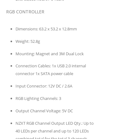
RGB CONTROLLER
Dimensions:
63.2 x 53.2 x 12.8mm
Weight:
52.8g
Mounting:
Magnet and 3M Dual Lock
Connection Cables:
1x USB 2.0 internal
connector 1x SATA power cable
Input Connector:
12V DC / 2.6A
RGB Lighting Channels:
3
Output Channel Voltage:
5V DC
NZXT RGB Channel Output LED Qty.:
Up to
40 LEDs per channel and up to 120 LEDs
combined total for the total 3 channels