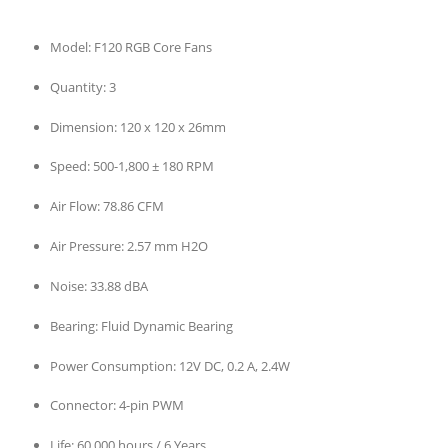
Model:
F120 RGB Core Fans
Quantity:
3
Dimension:
120 x 120 x 26mm
Speed:
500-1,800 ± 180 RPM
Air Flow:
78.86 CFM
Air Pressure:
2.57 mm H2O
Noise:
33.88 dBA
Bearing:
Fluid Dynamic Bearing
Power Consumption:
12V DC, 0.2 A, 2.4W
Connector:
4-pin PWM
Life:
60,000 hours / 6 Years