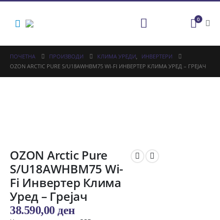
0
ПОЧЕТНА
ПРОИЗВОДИ
КЛИМА УРЕДИ
,
ИНВЕРТЕРИ
OZON ARCTIC PURE S/U18AWHBM75 WI-FI ИНВЕРТЕР КЛИМА УРЕД – ГРЕЈАЧ
OZON Arctic Pure
S/U18AWHBM75 Wi-
Fi Инвертер Клима
Уред – Грејач
38.590,00
ден