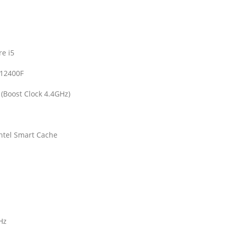
re i5
-12400F
 (Boost Clock 4.4GHz)
ntel Smart Cache
Hz