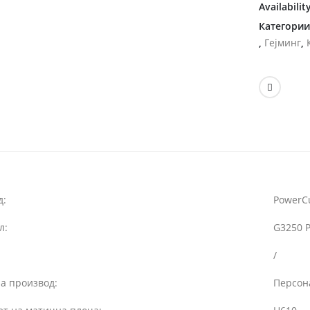
Availabilit
Категори
,
Гејминг
,
д:
PowerC
л:
G3250 P
/
а производ:
Персон