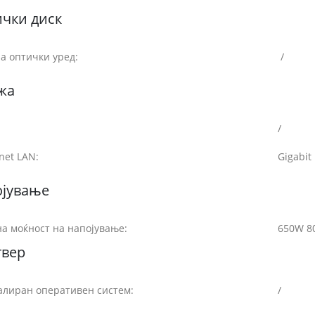
чки диск
а оптички уред:
/
жа
/
net LAN:
Gigabit
ојување
а моќност на напојување:
650W 8
твер
алиран оперативен систем:
/