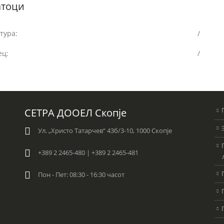
атоци
тура:
/
ец:
/
СЕТРА ДООЕЛ Скопје
Ул. „Христо Татарчев“ 43б/3-10, 1000 Скопје
+389 2 2465-480 | +389 2 2465-481
Пон - Пет: 08:30 - 16:30 часот