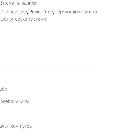
y:
Нема на залиха
и
Gaming Line
,
PowerCube
,
Гејминг компјутери
Компјутерски системи
ube
hoenix G12 V2
ален компјутер