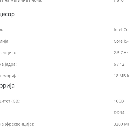
ет на матична плоча:
H610
цесор
л:
Intel Co
лија:
Core i5
венција:
2.5 GHz
на јадра:
6 / 12
меморија:
18 MB I
орија
итет (GB):
16GB
DDR4
а (фреквенција):
3200 M