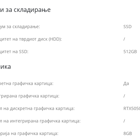
и за складирање
ум за складирање:
SSD
итет на тврдиот диск (HDD):
/
итет на SSD:
512GB
фика
ретна графичка картица:
Да
грирана графичка картица:
/
л на дискретна графичка картица:
RTX505
л на интегрирана графичка картица:
/
рија на графичка картица:
8GB