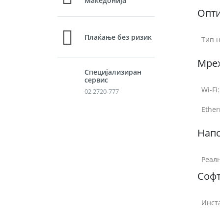
Македонија
Опти
Плаќање без ризик
Тип н
Мре
Специјализиран
сервис
Wi-Fi:
02 2720-777
Ether
Нап
Реалн
Соф
Инст