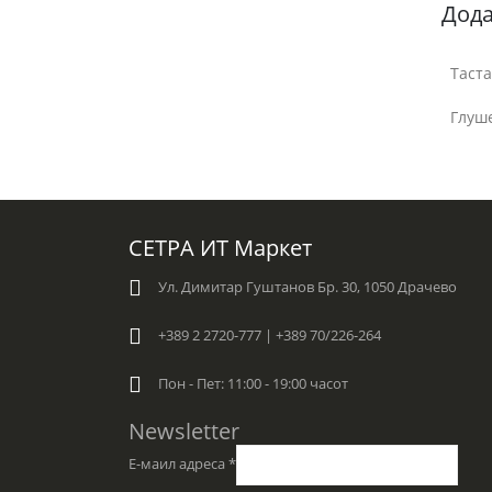
Дод
Таста
Глуш
СЕТРА ИТ Маркет
Ул. Димитар Гуштанов Бр. 30, 1050 Драчево
+389 2 2720-777 | +389 70/226-264
Пон - Пет: 11:00 - 19:00 часот
Newsletter
Е-маил адреса
*