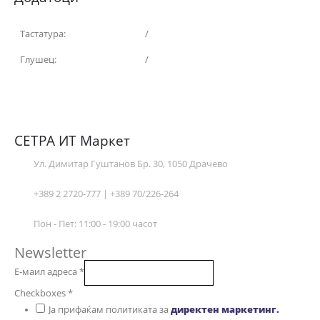
Тастатура:
/
Глушец:
/
СЕТРА ИТ Маркет
Ул. Димитар Гуштанов Бр. 30, 1050 Драчево
+389 2 2720-777 | +389 70/226-264
Пон - Пет: 11:00 - 19:00 часот
Newsletter
Е-маил адреса
*
Checkboxes
*
Ја прифаќам политиката за
директен маркетинг.