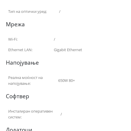
Тип на оптички уред:
/
Мрежа
Wi-Fi:
/
Ethernet LAN:
Gigabit Ethernet
Напојување
Реална моќност на
650W 80+
напојување:
Софтвер
Инсталиран оперативен
/
систем:
Додатоци