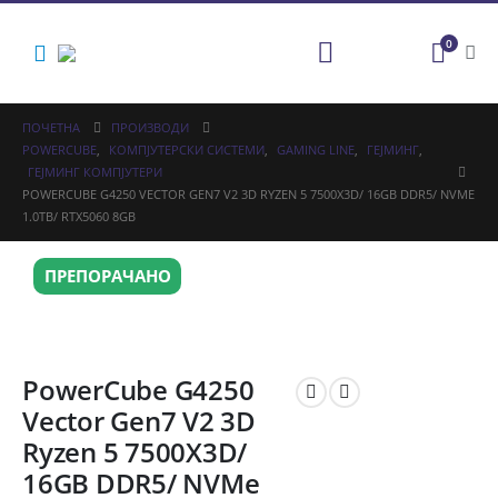
0
ПОЧЕТНА
ПРОИЗВОДИ
POWERCUBE
,
КОМПЈУТЕРСКИ СИСТЕМИ
,
GAMING LINE
,
ГЕЈМИНГ
,
ГЕЈМИНГ КОМПЈУТЕРИ
POWERCUBE G4250 VECTOR GEN7 V2 3D RYZEN 5 7500X3D/ 16GB DDR5/ NVME
1.0TB/ RTX5060 8GB
ПРЕПОРАЧАНО
PowerCube G4250
Vector Gen7 V2 3D
Ryzen 5 7500X3D/
16GB DDR5/ NVMe