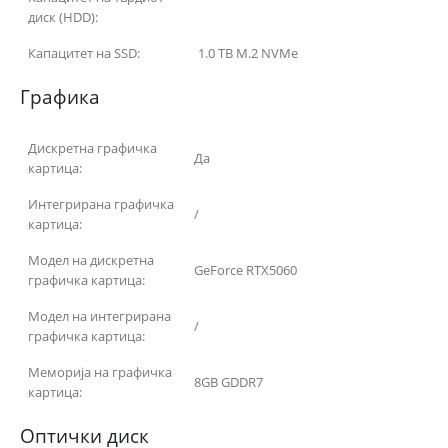
диск (HDD):
Капацитет на SSD:
1.0 TB M.2 NVMe
Графика
Дискретна графичка
Да
картица:
Интегрирана графичка
/
картица:
Модел на дискретна
GeForce RTX5060
графичка картица:
Модел на интегрирана
/
графичка картица:
Меморија на графичка
8GB GDDR7
картица:
Оптички диск