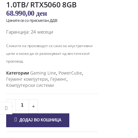
1.0TB/ RTX5060 8GB
68.990,00
ден
Цените се со пресметан ДДВ
Гаранција: 24 месеци
Сликите на производот се само за илустративни
цели и може да се разликуваат од вистинскиот
производ.
Категории
Gaming Line
,
PowerCube
,
Гејминг компјутери
,
Гејминг
,
Компјутерски системи
ДОДАЈ ВО КОШНИЦА