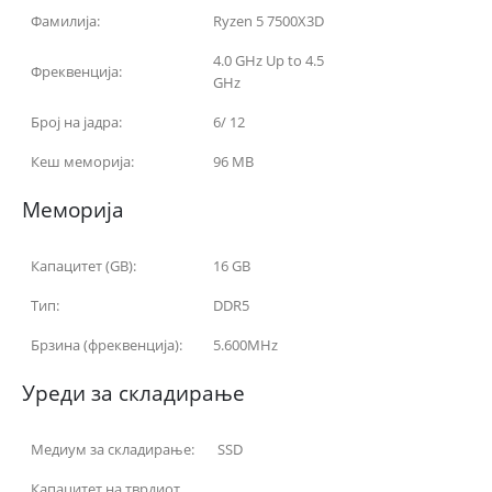
Фамилија:
Ryzen 5 7500X3D
4.0 GHz Up to 4.5
Фреквенција:
GHz
Број на јадра:
6/ 12
Кеш меморија:
96 MB
Меморија
Капацитет (GB):
16 GB
Тип:
DDR5
Брзина (фреквенција):
5.600MHz
Уреди за складирање
Медиум за складирање:
SSD
Капацитет на тврдиот