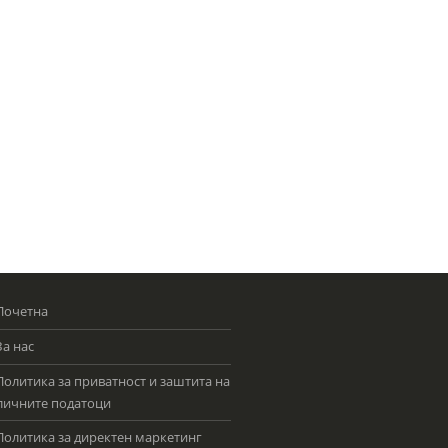
Почетна
За нас
Политика за приватност и заштита на
личните податоци
Политика за директен маркетинг