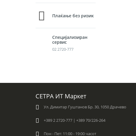
Плаќање без ризик
Специјализиран
сервис
02 2720-777
СЕТРА ИТ Маркет
Ул. Димитар Гуштанов Бр. 30, 1050 Драчево
+389 2 2720-777 | +389 70/226-264
Пон - Пет: 11:00 - 19:00 часот