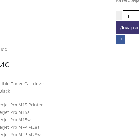
Категориј
-
Додај в
пис
ис
ible Toner Cartridge
Black
erJet Pro M15 Printer
erJet Pro M15a
erJet Pro M15w
erJet Pro MFP M28a
erJet Pro MFP M28w