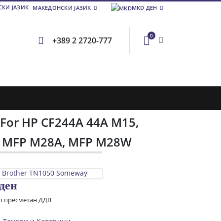
МАКЕДОНСКИ ЈАЗИК
MKD ДЕН
0
+389 2 2720-777
 For HP CF244A 44A M15,
 MFP M28A, MFP M28W
 Brother TN1050 Someway
ден
со пресметан ДДВ