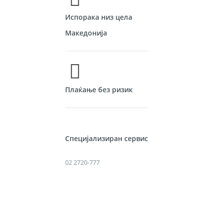
Испорака низ цела
Македонија
Плаќање без ризик
Специјализиран сервис
02 2720-777