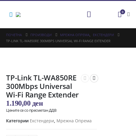
0
ПОЧЕТНА
ПРОИЗВОДИ
МРЕЖНА ОПРЕМА
,
ЕКСТЕНДЕРИ
TP-LINK TL-WA850RE 300MBPS UNIVERSAL WI-FI RANGE EXTENDER
TP-Link TL-WA850RE
300Mbps Universal
Wi-Fi Range Extender
1.190,00
ден
Цените се со пресметан ДДВ
Категории
Екстендери
,
Мрежна Опрема