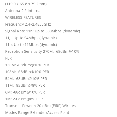
(110.0 x 65.8 x 75.2mm)
Antenna 2 * internal
WIRELESS FEATURES
Frequency 2.4~2.4835GHz
Signal Rate 11n: Up to 300Mbps (dynamic)
11g: Up to 54Mbps (dynamic)
11b: Up to 11Mbps (dynamic)
Reception Sensitivity 270M: -68dBm@10%
PER
130M: -68dBm@10% PER
108M: -68dBm@10% PER
54M: -68dBm@10% PER
11M: -85dBm@8% PER
6M: -88dBm@10% PER
1M: -90dBm@8% PER
Transmit Power < 20 dBm (EIRP) Wireless
Modes Range Extender/Access Point