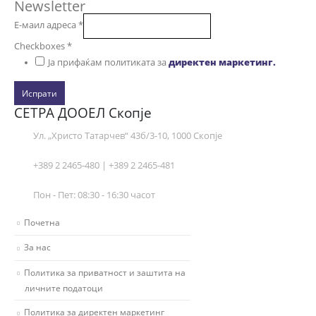
Newsletter
Е-маил адреса
*
Checkboxes
*
Ја прифаќам политиката за
директен маркетинг.
Испрати
СЕТРА ДООЕЛ Скопје
Ул. „Христо Татарчев“ 43б/3-10, 1000 Скопје
+389 2 2465-480 | +389 2 2465-481
Пон - Пет: 08:30 - 16:30 часот
Почетна
За нас
Политика за приватност и заштита на
личните податоци
Политика за директен маркетинг